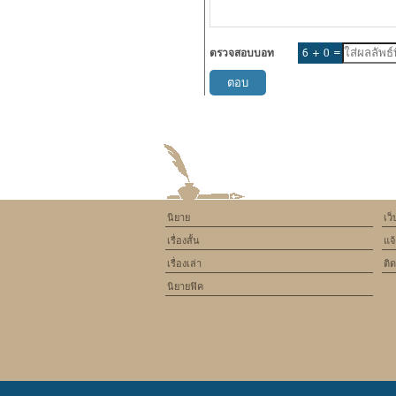
ตรวจสอบบอท
นิยาย
เว
เรื่องสั้น
แจ
เรื่องเล่า
ติ
นิยายฟิค