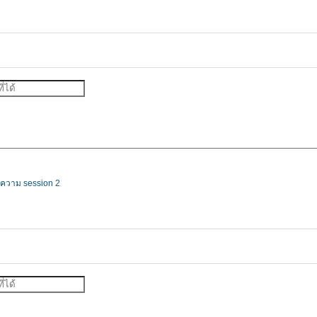
ความ session 2