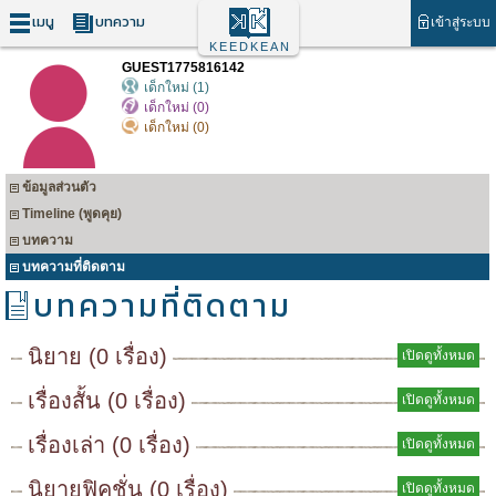
เมนู
บทความ
เข้าสู่ระบบ
KEEDKEAN
GUEST1775816142
เด็กใหม่ (1)
เด็กใหม่ (0)
เด็กใหม่ (0)
ข้อมูลส่วนตัว
Timeline (พูดคุย)
บทความ
บทความที่ติดตาม
บทความที่ติดตาม
นิยาย (0 เรื่อง)
เปิดดูทั้งหมด
เรื่องสั้น (0 เรื่อง)
เปิดดูทั้งหมด
เรื่องเล่า (0 เรื่อง)
เปิดดูทั้งหมด
นิยายฟิคชั่น (0 เรื่อง)
เปิดดูทั้งหมด