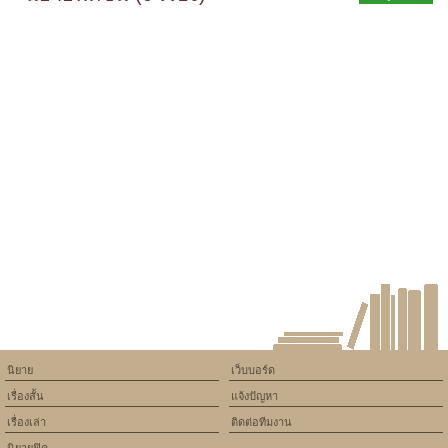
นิยาย
เว็บบอร์ด
เรื่องสั้น
แจ้งปัญหา
เรื่องเล่า
ติดต่อทีมงาน