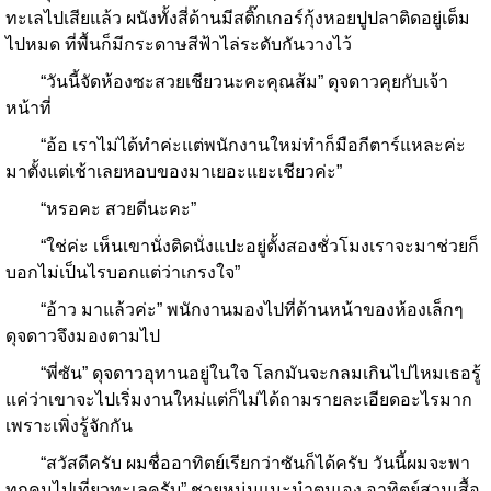
ทะเลไปเสียแล้ว ผนังทั้งสี่ด้านมีสติ๊กเกอร์กุ้งหอยปูปลาติดอยู่เต็ม
ไปหมด ที่พื้นก็มีกระดาษสีฟ้าไล่ระดับกันวางไว้
“วันนี้จัดห้องซะสวยเชียวนะคะคุณส้ม” ดุจดาวคุยกับเจ้า
หน้าที่
“อ้อ เราไม่ได้ทำค่ะแต่พนักงานใหม่ทำก็มือกีตาร์แหละค่ะ
มาตั้งแต่เช้าเลยหอบของมาเยอะแยะเชียวค่ะ”
“หรอคะ สวยดีนะคะ”
“ใช่ค่ะ เห็นเขานั่งติดนั่งแปะอยู่ตั้งสองชั่วโมงเราจะมาช่วยก็
บอกไม่เป็นไรบอกแต่ว่าเกรงใจ”
“อ้าว มาแล้วค่ะ” พนักงานมองไปที่ด้านหน้าของห้องเล็กๆ
ดุจดาวจึงมองตามไป
“พี่ซัน” ดุจดาวอุทานอยู่ในใจ โลกมันจะกลมเกินไปไหมเธอรู้
แค่ว่าเขาจะไปเริ่มงานใหม่แต่ก็ไม่ได้ถามรายละเอียดอะไรมาก
เพราะเพิ่งรู้จักกัน
“สวัสดีครับ ผมชื่ออาทิตย์เรียกว่าซันก็ได้ครับ วันนี้ผมจะพา
ทุกคนไปเที่ยวทะเลครับ” ชายหนุ่มแนะนำตนเอง อาทิตย์สวมเสื้อ