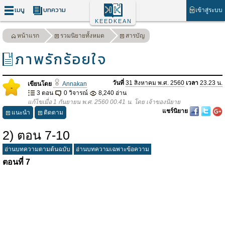
เมนู
บทความ
เข้าสู่ระบบ
KEEDKEAN
หน้าแรก
รวมนิยายทั้งหมด
สารบัญ
ภาพรักร้อยใจ
วันที่
31 สิงหาคม พ.ศ. 2560
เวลา
23.23 น.
เขียนโดย
Annakan
-
3 ตอน
0 วิจารณ์
8,240 อ่าน
แก้ไขเมื่อ 1 กันยายน พ.ศ. 2560 00.41 น. โดย เจ้าของนิยาย
แชร์นิยาย
แนะนำ
ติดตาม
2) ตอน 7-10
อ่านบทความตามต้นฉบับ
อ่านบทความเฉพาะข้อความ
ตอนที่
7