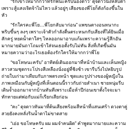
“รักเขาให้มากกว่าที่รักพี่นะครับน้องดาว” ดุจดาวนั่งหลับตา
เพราะสู้แสงเจิดจ้าไม่ไหว แล้วอยู่ๆ เสียงของพี่โยก็ดังก้องขึ้นใน
หัว
“รักใครคะพี่โย…พี่โยกลับมาก่อน” แพขนตางอนหนากะ
พริบขึ้นๆ ลงๆ เพราะเจ้าตัวกำลังตื่นตระหนกกับเสียงที่ได้ยินเมื่อ
สักครู่ หยดน้ำตาใสๆ ไหลออกมาอาบแก้มเพราะความรู้สึกอัน
มากมายมันถาโถมเข้าใส่จนเธอตั้งรับไม่ทัน สิ่งที่เกิดขึ้นมัน
หมายความว่าอะไรเธอต้องรักใครให้มากกว่าพี่โย
“ขอโทษนะครับ” อาทิตย์เดินออกมาที่หน้าบ้านและเห็นหญิง
สาวสวมชุดกระโปรงสีเหลืองนั่งอยู่ที่ชิงช้า เขารีบวิ่งไปหยิบรูป
ถ่ายใบเก่ามาเทียบกับภาพตรงหน้า ชุดและรูปร่างของผู้หญิงใน
ภาพเหมือนกับผู้หญิงที่เห็นตอนนี้ราวกับถ่ายสำเนา ชายหนุ่มรีบ
เดินจ้ำออกมาจากบ้านทันทีเพราะเมื่อห้าปีก่อนเขาตั้งใจจะมา
ทักทายแต่พ่อกับแม่ก็เรียกเสียก่อน
“คะ” ดุจดาวหันมาที่ต้นเสียงพร้อมสีหน้าที่แสนเศร้า ดวงตาคู่
สวยยังคงหลั่งรินน้ำตาไม่ขาดสาย
“เอ่อ ขอโทษครับ ผม ผมจำคนผิด” คำพูดมากมายและความ