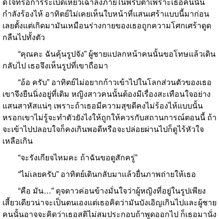
ดีใจที่รอการระเบิดเหี่ยวเฉาลงภายในพริบตาเพราะเธอคนนั้น
กำลังร้องไห้ อาทิตย์ไม่เคยเห็นใบหน้าที่แสนเศร้าแบบนี้มาก่อน
เลยตั้งแต่เกิดมามันเหมือนร่างกายของเธอถูกความโศกเศร้าดูด
กลืนไปทั้งตัว
“คุณคะ ฉันคุ้นรูปจัง” ผู้ชายแปลกหน้าคนนั้นขอโทษแล้วเดิน
กลับไป เธอจึงเห็นรูปที่เขาถือมา
“อ้อ ครับ” อาทิตย์ไม่อยากก้าวเข้าไปในโลกส่วนตัวของเธอ
เขาจึงยืนนิ่งอยู่ที่เดิม หญิงสาวคนนั้นต้องมีเรื่องสะเทือนใจอย่าง
แสนสาหัสแน่ๆ เพราะถ้าเธอมีความสุขดีคงไม่ร้องไห้แบบนั้น
หรอกเขาไม่รู้จะทำตัวยังไงให้ถูกให้ควรกับสถานการณ์ตอนนี้ ถ้า
จะเข้าไปปลอบใจก็คงเกินพอดีหรือจะปล่อยผ่านไปก็ดูไร้หัวใจ
เหลือเกิน
“จะรังเกียจไหมคะ ถ้าฉันขอดูสักครู่”
“ไม่เลยครับ” อาทิตย์เดินกลับมาแล้วยื่นภาพถ่ายให้เธอ
“คือ มัน…” ดุจดาวค่อนข้างมั่นใจว่าผู้หญิงที่อยู่ในรูปเพียง
เสี้ยวเดียวน่าจะเป็นตนเองแต่เธอคิดว่ามันบังเอิญเกินไปและผู้ชาย
คนนั้นอาจจะคิดว่าเธอสติไม่สมประกอบถ้าพูดออกไป ก็เธอมานั่ง