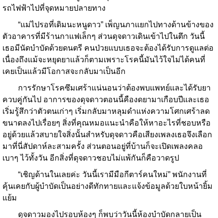
รถไฟฟ้าไปที่จุดหมายปลายทาง
“แม่ไปรอที่เดิมนะหนูดาว” เพ็ญนภาแยกไปทางด้านข้างของ
ตัวอาคารที่มีร้านกาแฟเล็กๆ ส่วนดุจดาวเดินเข้าไปในตึก วันนี้
เธอมีนัดบำบัดด้วยดนตรี คนป่วยแบบเธอจะต้องได้รับการดูแลต่อ
เนื่องถึงแม้จะหยุดยาแล้วก็ตามเพราะโรคนี้มันไว้ใจไม่ได้คนที่
เคยเป็นแล้วมีโอกาสจะกลับมาเป็นอีก
การรักษาโรคซึมเศร้าแน่นอนว่าต้องพบแพทย์และได้รับยา
ควบคู่กันไป อาการของดุจดาวตอนนี้คืองดยามาเกือบปีและเธอ
เริ่มรู้สึกว่าตัวตนเก่าๆ เริ่มกลับมาหลุมดำแห่งความโศกเศร้าลด
ขนาดลงไปเรื่อยๆ สิ่งที่คุณหมอแนะนำคือให้หาอะไรที่ชอบหรือ
อยู่ด้วยแล้วสบายใจสิ่งนั้นสำหรับดุจดาวคือเสียงเพลงเธอจึงเลือก
มาที่นี่สัปดาห์ละสามครั้ง ส่วนตอนอยู่ที่บ้านก็จะเปิดเพลงคลอ
เบาๆ ไว้ทั้งวัน อีกสิ่งที่ดุจดาวชอบไม่แพ้กันก็คือวาดรูป
“เชิญด้านในเลยค่ะ วันนี้เรามีมือกีตาร์คนใหม่” พนักงานที่
คุ้นเคยกับผู้บำบัดเป็นอย่างดีทักทายและแจ้งข้อมูลด้วยใบหน้ายิ้ม
แย้ม
ดุจดาวมองไปรอบห้องๆ ก็พบว่าวันนี้ห้องบำบัดกลายเป็น