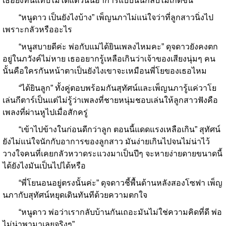
เธอยังทนแทบไม่ได้แต่วันนี้อาการแบบนั้นกลับไม่เกิดขึ้น
“หนูดาว เป็นยังไงบ้าง” เพ็ญนภาไม่แน่ใจว่าที่ลูกสาวนิ่งไป
เพราะกลัวหรืออะไร
“หนูสบายดีค่ะ พ่อกับแม่ได้ยินเพลงไหมคะ” ดุจดาวยังคงตก
อยู่ในภวังค์ไม่หาย เธออยากรู้เหลือเกินว่าเจ้าของเสียงนุ่มๆ คน
นั้นคือใครกันหน้าตาเป็นยังไงเขาจะเหมือนพี่โยของเธอไหม
“ได้ยินลูก” ทั้งคู่ตอบพร้อมกันสุทัศน์และเพ็ญนภารู้แค่วาโย
เล่นกีตาร์เป็นแต่ไม่รู้ว่าเพลงที่ชายหนุ่มชอบเล่นให้ลูกสาวฟังคือ
เพลงที่ผ่านหูไปเมื่อสักครู่
“เข้าไปข้างในก่อนดีกว่าลูก ตอนนี้แดดแรงเหลือเกิน” สุทัศน์
ยังไม่แน่ใจนักกับอาการของลูกสาว มันง่ายเกินไปจนไม่น่าไว้
วางใจคนที่เคยกลัวหวาดระแวงมาเป็นปีๆ จะหายง่ายดายขนาดนี้
ได้ยังไงมันเป็นไปได้หรือ
“พี่โยนอนอยู่ตรงนั้นค่ะ” ดุจดาวชี้พื้นด้านหลังสองโซฟา เพ็ญ
นภากับสุทัศน์หยุดเดินทันทีด้วยความตกใจ
“หนูดาว พ่อว่าเรากลับบ้านกันเถอะมันไม่ใช่ความคิดที่ดี พ่อ
ไม่น่าพามาเลยจริงๆ”