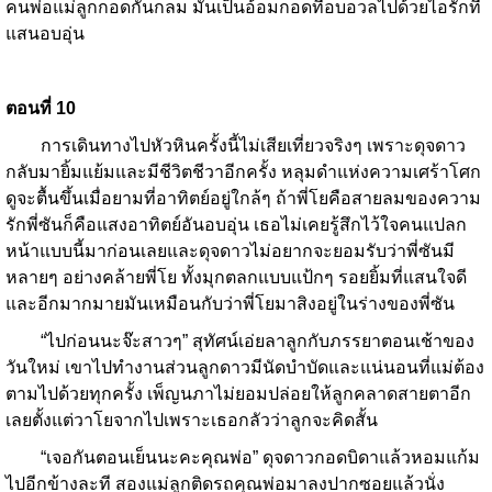
คนพ่อแม่ลูกกอดกันกลม มันเป็นอ้อมกอดที่อบอวลไปด้วยไอรักที่
แสนอบอุ่น
ตอนที่
10
การเดินทางไปหัวหินครั้งนี้ไม่เสียเที่ยวจริงๆ เพราะดุจดาว
กลับมายิ้มแย้มและมีชีวิตชีวาอีกครั้ง หลุมดำแห่งความเศร้าโศก
ดูจะตื้นขึ้นเมื่อยามที่อาทิตย์อยู่ใกล้ๆ ถ้าพี่โยคือสายลมของความ
รักพี่ซันก็คือแสงอาทิตย์อันอบอุ่น เธอไม่เคยรู้สึกไว้ใจคนแปลก
หน้าแบบนี้มาก่อนเลยและดุจดาวไม่อยากจะยอมรับว่าพี่ซันมี
หลายๆ อย่างคล้ายพี่โย ทั้งมุกตลกแบบแป้กๆ รอยยิ้มที่แสนใจดี
และอีกมากมายมันเหมือนกับว่าพี่โยมาสิงอยู่ในร่างของพี่ซัน
“ไปก่อนนะจ๊ะสาวๆ” สุทัศน์เอ่ยลาลูกกับภรรยาตอนเช้าของ
วันใหม่ เขาไปทำงานส่วนลูกดาวมีนัดบำบัดและแน่นอนที่แม่ต้อง
ตามไปด้วยทุกครั้ง เพ็ญนภาไม่ยอมปล่อยให้ลูกคลาดสายตาอีก
เลยตั้งแต่วาโยจากไปเพราะเธอกลัวว่าลูกจะคิดสั้น
“เจอกันตอนเย็นนะคะคุณพ่อ” ดุจดาวกอดบิดาแล้วหอมแก้ม
ไปอีกข้างละที สองแม่ลูกติดรถคุณพ่อมาลงปากซอยแล้วนั่ง