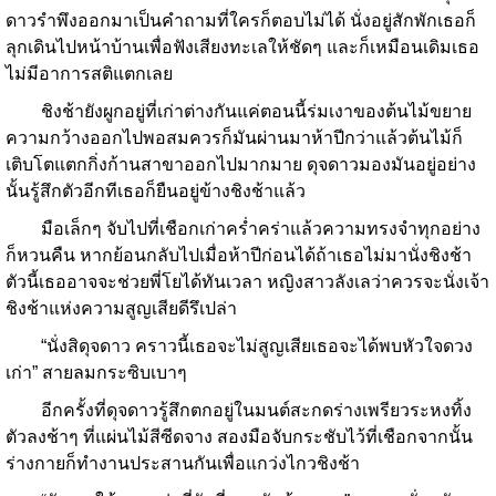
ดาวรำพึงออกมาเป็นคำถามที่ใครก็ตอบไม่ได้ นั่งอยู่สักพักเธอก็
ลุกเดินไปหน้าบ้านเพื่อฟังเสียงทะเลให้ชัดๆ และก็เหมือนเดิมเธอ
ไม่มีอาการสติแตกเลย
ชิงช้ายังผูกอยู่ที่เก่าต่างกันแค่ตอนนี้ร่มเงาของต้นไม้ขยาย
ความกว้างออกไปพอสมควรก็มันผ่านมาห้าปีกว่าแล้วต้นไม้ก็
เติบโตแตกกิ่งก้านสาขาออกไปมากมาย ดุจดาวมองมันอยู่อย่าง
นั้นรู้สึกตัวอีกทีเธอก็ยืนอยู่ข้างชิงช้าแล้ว
มือเล็กๆ จับไปที่เชือกเก่าคร่ำคร่าแล้วความทรงจำทุกอย่าง
ก็หวนคืน หากย้อนกลับไปเมื่อห้าปีก่อนได้ถ้าเธอไม่มานั่งชิงช้า
ตัวนี้เธออาจจะช่วยพี่โยได้ทันเวลา หญิงสาวลังเลว่าควรจะนั่งเจ้า
ชิงช้าแห่งความสูญเสียดีรึเปล่า
“นั่งสิดุจดาว คราวนี้เธอจะไม่สูญเสียเธอจะได้พบหัวใจดวง
เก่า” สายลมกระซิบเบาๆ
อีกครั้งที่ดุจดาวรู้สึกตกอยู่ในมนต์สะกดร่างเพรียวระหงทิ้ง
ตัวลงช้าๆ ที่แผ่นไม้สีซีดจาง สองมือจับกระชับไว้ที่เชือกจากนั้น
ร่างกายก็ทำงานประสานกันเพื่อแกว่งไกวชิงช้า