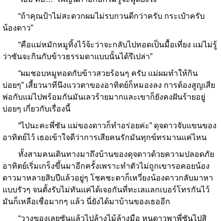
“ถ้าคุณป้าไม่สะดวกผมไม่รบกวนดีกว่าครับ กระเป๋าครับ
น้องดาว”
“คือแม่หมักหมูทิ้งไว้จ้ะว่าจะกลับไปทอดเป็นมื้อเที่ยง แม่ไม่รู้
ว่าซันจะกินกับข้าวธรรมดาแบบนั้นได้รึเปล่า”
“ผมชอบหมูทอดกับข้าวสวยร้อนๆ ครับ แม่ผมทำให้กิน
บ่อยๆ” เสี้ยวนาทีนึงแววตาของอาทิตย์ก็หมองลง การต้องสูญเสีย
พ่อกับแม่ไปพร้อมกันมันเลวร้ายมากและเขาก็ยังคงฝันร้ายอยู่
บ่อยๆ เกี่ยวกับเรื่องนี้
“ไปนะคะพี่ซัน แม่ของดาวก็ทำอร่อยค่ะ” ดุจดาวจับแขนของ
อาทิตย์ไว้ เธอเข้าใจดีว่าการเสียคนรักมันทุกข์ทรมานแค่ไหน
ทั้งสามคนเดินทางมาถึงบ้านของดุจดาวด้วยความปลอดภัย
อาทิตย์เริ่มเกร็งขึ้นมาอีกครั้งเพราะทำตัวไม่ถูกเขารอคอยน้อง
ดาวมาหลายสิบปีแล้วอยู่ๆ โชคชะตาก็เหวี่ยงน้องดาวกลับมาหา
แบบรัวๆ จนตั้งรับไม่ทันแค่ได้เจอกันที่ทะเลแลกเบอร์โทรกันไว้
มันก็เหลือเชื่อมากๆ แล้ว นี่ยังได้มาบ้านของเธออีก
“วางของเลยซันแล้วไปล้างไม้ล้างมือ หนูดาวพาพี่ซันไปสิ