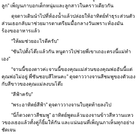
ลูก” เพ็ญนภาบอกเด็กหนุ่มและลูกสาวในคราวเดียวกัน
ดุจดาวเดินนำไปที่ห้องน้ำแล้วปล่อยให้อาทิตย์ทำธุระส่วนตัว
ส่วนเธอกลับมาช่วยมารดาเตรียมมื้อกลางวันเพราะท้องมัน
ร้องขออาหารแล้ว
“ให้ผมช่วยอะไรดีครับ”
“ซันไปตั้งโต๊ะแล้วกัน หนูดาวไปช่วยพี่เขาเถอะตรงนี้แม่ทำ
เอง”
“จานนี้ของดาวค่ะจานนี้ของคุณแม่ส่วนของคุณพ่ออันนี้แต่
คุณพ่อไม่อยู่ พี่ซันชอบสีไหนคะ” ดุจดาววางจานสีชมพูของตัวเอง
กับสีขาวของคุณแม่ลงบนโต๊ะ
“สีฟ้าครับ”
“พระอาทิตย์สีฟ้า” ดุจดาววางจานใบสุดท้ายลงไป
“นี่ก็ดวงดาวสีชมพู” อาทิตย์พูดแล้วมองจานข้าวสีหวานแหว
วของเธอแล้วทั้งคู่ก็ยิ้มให้กัน และแน่นอนที่เพ็ญนภาเห็นทุกอย่าง
ชัดเจน