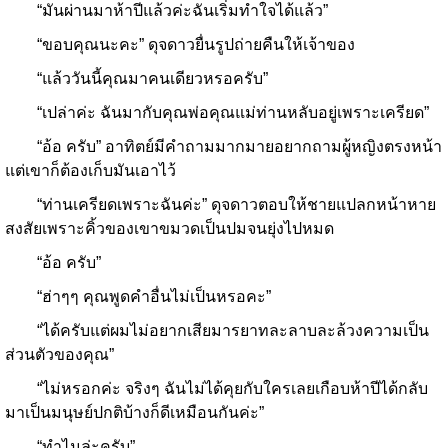
“มันผ่านมาห้าปีแล้วค่ะฉันเริ่มทำใจได้แล้ว”
“ขอบคุณนะคะ” ดุจดาวยื่นรูปถ่ายคืนให้เจ้าของ
“แล้ววันนี้คุณมาคนเดียวหรอครับ”
“เปล่าค่ะ ฉันมากับคุณพ่อคุณแม่ท่านหลับอยู่เพราะเครียด”
“อ้อ ครับ” อาทิตย์มีคำถามมากมายอยากถามผู้หญิงตรงหน้า
แต่เขาก็ต้องเก็บมันเอาไว้
“ท่านเครียดเพราะฉันค่ะ” ดุจดาวตอบให้ชายแปลกหน้าหาย
สงสัยเพราะคิ้วของเขาขมวดเป็นปมจนยุ่งไปหมด
“อ้อ ครับ”
“ฮ่าๆๆ คุณพูดคำอื่นไม่เป็นหรอคะ”
“ได้ครับแต่ผมไม่อยากเสียมารยาทละลาบละล้วงความเป็น
ส่วนตัวของคุณ”
“ไม่หรอกค่ะ จริงๆ ฉันไม่ได้คุยกับใครเลยเกือบห้าปีได้กลับ
มาเป็นมนุษย์ปกติบ้างก็ดีเหมือนกันค่ะ”
“ทำไมล่ะครับ”