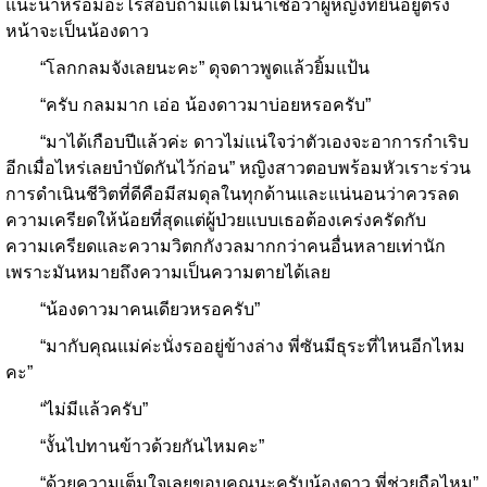
แนะนำหรือมีอะไรสอบถามแต่ไม่น่าเชื่อว่าผู้หญิงที่ยืนอยู่ตรง
หน้าจะเป็นน้องดาว
“โลกกลมจังเลยนะคะ” ดุจดาวพูดแล้วยิ้มแป้น
“ครับ กลมมาก เอ่อ น้องดาวมาบ่อยหรอครับ”
“มาได้เกือบปีแล้วค่ะ ดาวไม่แน่ใจว่าตัวเองจะอาการกำเริบ
อีกเมื่อไหร่เลยบำบัดกันไว้ก่อน” หญิงสาวตอบพร้อมหัวเราะร่วน
การดำเนินชีวิตที่ดีคือมีสมดุลในทุกด้านและแน่นอนว่าควรลด
ความเครียดให้น้อยที่สุดแต่ผู้ป่วยแบบเธอต้องเคร่งครัดกับ
ความเครียดและความวิตกกังวลมากกว่าคนอื่นหลายเท่านัก
เพราะมันหมายถึงความเป็นความตายได้เลย
“น้องดาวมาคนเดียวหรอครับ”
“มากับคุณแม่ค่ะนั่งรออยู่ข้างล่าง พี่ซันมีธุระที่ไหนอีกไหม
คะ”
“ไม่มีแล้วครับ”
“งั้นไปทานข้าวด้วยกันไหมคะ”
“ด้วยความเต็มใจเลยขอบคุณนะครับน้องดาว พี่ช่วยถือไหม”