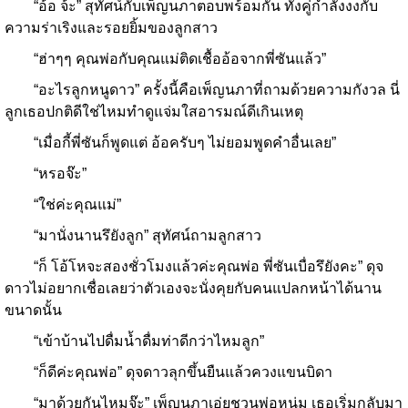
“อ้อ จ้ะ” สุทัศน์กับเพ็ญนภาตอบพร้อมกัน ทั้งคู่กำลังงงกับ
ความร่าเริงและรอยยิ้มของลูกสาว
“ฮ่าๆๆ คุณพ่อกับคุณแม่ติดเชื้ออ้อจากพี่ซันแล้ว”
“อะไรลูกหนูดาว” ครั้งนี้คือเพ็ญนภาที่ถามด้วยความกังวล นี่
ลูกเธอปกติดีใช่ไหมทำดูแจ่มใสอารมณ์ดีเกินเหตุ
“เมื่อกี้พี่ซันก็พูดแต่ อ้อครับๆ ไม่ยอมพูดคำอื่นเลย”
“หรอจ๊ะ”
“ใช่ค่ะคุณแม่”
“มานั่งนานรึยังลูก” สุทัศน์ถามลูกสาว
“ก็ โอ้โหจะสองชั่วโมงแล้วค่ะคุณพ่อ พี่ซันเบื่อรึยังคะ” ดุจ
ดาวไม่อยากเชื่อเลยว่าตัวเองจะนั่งคุยกับคนแปลกหน้าได้นาน
ขนาดนั้น
“เข้าบ้านไปดื่มน้ำดื่มท่าดีกว่าไหมลูก”
“ก็ดีค่ะคุณพ่อ” ดุจดาวลุกขึ้นยืนแล้วควงแขนบิดา
“มาด้วยกันไหมจ๊ะ” เพ็ญนภาเอ่ยชวนพ่อหนุ่ม เธอเริ่มกลับมา