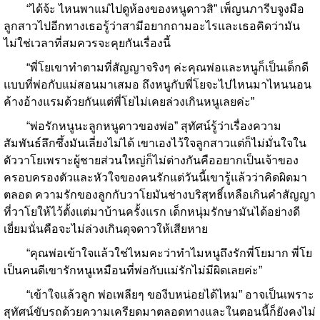
“ได้จ้ะ ไหนพาแม่ไปดูห้องของหนูดาวสิ” เพ็ญนภารีบจูงมือ
ลูกสาวไปอีกทางเธอรู้ว่าสามีอยากถามอะไรและเธอคิดว่ามัน
ไม่ใช่เวลาที่สมควรจะคุยกันเรื่องนี้
“พี่โยเขาทำตามที่สัญญาจริงๆ ค่ะคุณพ่อและหนูก็เป็นเด็กดี
แบบที่พ่อกับแม่สอนมาเสมอ ถึงหนูกับพี่โยจะไปไหนมาไหนนอน
ค้างอ้างแรมด้วยกันแต่พี่โยไม่เคยล่วงเกินหนูเลยค่ะ”
“พ่อรักหนูนะลูกหนูดาวของพ่อ” สุทัศน์รู้ว่าเรื่องความ
สัมพันธ์ลึกซึ้งมันเลี่ยงไม่ได้ เขาเองไว้ใจลูกสาวแต่ก็ไม่มั่นใจใน
ตัววาโยเพราะผู้ชายส่วนใหญ่ก็ไม่ต่างกันคืออยากเป็นเจ้าของ
ครอบครองตัวและหัวใจของคนรักแต่วันนี้เขารู้แล้วว่าคิดผิดมา
ตลอด ความรักของลูกกับวาโยมันช่างบริสุทธิ์เหลือเกินคำสัญญา
ที่วาโยให้ไว้ตั้งแต่มาบ้านครั้งแรก เด็กหนุ่มรักษามันได้อย่างดี
เยี่ยมนั่นคือจะไม่ล่วงเกินดุจดาวให้เสียหาย
“คุณพ่อเข้าใจแล้วใช่ไหมคะว่าทำไมหนูถึงรักพี่โยมาก พี่โย
เป็นคนดีเขารักหนูเหมือนที่พ่อกับแม่รักไม่มีผิดเลยค่ะ”
“เข้าใจแล้วลูก พ่อเพลียๆ ของีบหน่อยได้ไหม” อาจเป็นเพราะ
สุทัศน์ขับรถด้วยความเครียดมาตลอดทางและในตอนนี้ก็ยังคงไม่