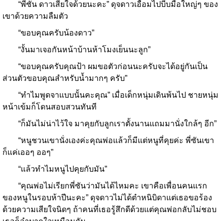
“พี่ซัน ดาวเสียใจด้วยนะคะ” ดุจดาวเอื้อมไปบีบมือใหญ่ๆ ของ
เขาด้วยความลืมตัว
“ขอบคุณครับน้องดาว”
“งั้นมาเจอกันหน้าบ้านห้าโมงเย็นนะลูก”
“ขอบคุณครับคุณป้า ผมขอตัวก่อนนะครับจะได้อยู่กันเป็น
ส่วนตัวขอบคุณสำหรับน้ำมากๆ ครับ”
“ทำไมพูดจาแบบนั้นคะคุณ” เมื่อเด็กหนุ่มเดินพ้นไป ชายหนุ่ม
หน้าเข้มก็โดนสอบสวนทันที
“ก็มันไม่น่าไว้ใจ มาคุยกับลูกเราตั้งนานแถมมานั่งใกล้ๆ อีก”
“หนูชวนเขานั่งเองค่ะคุณพ่อแล้วก็มีแต่หนูที่คุยค่ะ พี่ซันเขา
ก็แค่เออๆ ออๆ”
“แล้วทำไมหนูไปคุยกับมัน”
“คุณพ่อไม่เรียกพี่ซันว่ามันได้ไหมคะ เขาคือเพื่อนคนแรก
ของหนูในรอบห้าปีนะคะ” ดุจดาวไม่ได้ตำหนิบิดาแต่เธอขอร้อง
ด้วยความเสียใจนิดๆ ถ้าคนที่เธอรู้สึกดีด้วยแต่คุณพ่อกลับไม่ชอบ