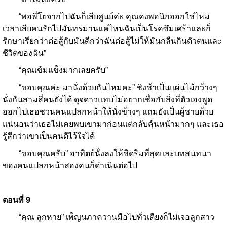
“พอพี่โยจากไปฉันก็เสียศูนย์ค่ะ คุณคงพอนึกออกใช่ไหม
เวลาเสียคนรักไปมันทรมานแค่ไหนฉันเป็นโรคซึมเศร้าและก็
รักษาเรียกว่าต่อสู้กับมันดีกว่าฉันต่อสู้ไม่ให้มันกลืนกินตัวตนและ
ชีวิตของฉัน”
“คุณเข้มแข็งมากเลยครับ”
“ขอบคุณค่ะ มานั่งด้วยกันไหมคะ” ชิงช้าเป็นแผ่นไม้กว้างๆ
นั่งกันสามสี่คนยังได้ ดุจดาวแทบไม่อยากเชื่อกับสิ่งที่ตัวเองพูด
ออกไปเธอชวนคนแปลกหน้าให้นั่งข้างๆ แถมยังเป็นผู้ชายด้วย
แน่นอนว่าเธอไม่เคยพบเขามาก่อนแต่กลับคุ้นหน้ามากๆ และเธอ
รู้สึกว่าเขาเป็นคนดีไว้ใจได้
“ขอบคุณครับ” อาทิตย์นั่งลงให้ชิดริมที่สุดและบทสนทนา
ของคนแปลกหน้าสองคนก็ดำเนินต่อไป
ตอนที่
9
“คุณ ลูกหาย” เพ็ญนภาควานมือไปทั่วเตียงก็ไม่เจอลูกสาว