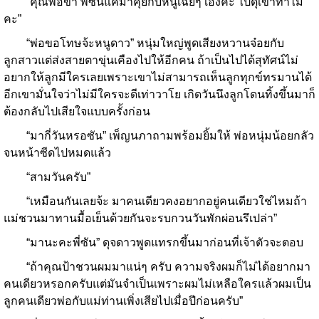
“คุณพ่อขา พี่ซันแค่มาคุยกับหนูเฉยๆ เองค่ะ ไปดุเขาทำไม
คะ”
“พ่อขอโทษจ้ะหนูดาว” หนุ่มใหญ่พูดเสียงหวานจ๋อยกับ
ลูกสาวแต่ส่งสายตาขุ่นเคืองไปให้อีกคน ถ้าเป็นไปได้สุทัศน์ไม่
อยากให้ลูกมีใครเลยเพราะเขาไม่สามารถเห็นลูกทุกข์ทรมานได้
อีกเขามั่นใจว่าไม่มีใครจะดีเท่าวาโย เกิดวันนึงลูกโดนทิ้งขึ้นมาก็
ต้องกลับไปเสียใจแบบครั้งก่อน
“มากี่วันหรอซัน” เพ็ญนภาถามพร้อมยิ้มให้ พ่อหนุ่มน้อยกลัว
จนหน้าซีดไปหมดแล้ว
“สามวันครับ”
“เหมือนกันเลยจ้ะ มาคนเดียวคงอยากอยู่คนเดียวใช่ไหมถ้า
แม่ชวนมาทานมื้อเย็นด้วยกันจะรบกวนวันพักผ่อนรึเปล่า”
“มานะคะพี่ซัน” ดุจดาวพูดแทรกขึ้นมาก่อนที่เจ้าตัวจะตอบ
“ถ้าคุณป้าชวนผมมาแน่ๆ ครับ ความจริงผมก็ไม่ได้อยากมา
คนเดียวหรอกครับแต่มันจำเป็นเพราะผมไม่เหลือใครแล้วผมเป็น
ลูกคนเดียวพ่อกับแม่ท่านเพิ่งเสียไปเมื่อปีก่อนครับ”