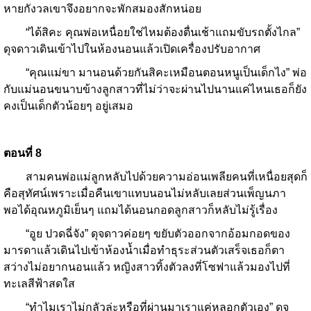
หายกังวลเขาจึงอยากจะพักสมองสักหน่อย
“ได้สิคะ คุณพ่อเหนื่อยใช่ไหมต้องตื่นเช้าแถมขับรถตั้งไกล”
ดุจดาวเดินเข้าไปในห้องนอนแล้วเปิดเครื่องปรับอากาศ
“คุณแม่ขา มานอนด้วยกันสิคะเหมือนตอนหนูเป็นเด็กไง” พ่อ
กับแม่นอนขนาบข้างลูกสาวที่ไม่ว่าจะผ่านไปนานแค่ไหนเธอก็ยัง
คงเป็นเด็กตัวน้อยๆ อยู่เสมอ
ตอนที่
8
สามคนพ่อแม่ลูกหลับไปด้วยความอ่อนเพลียคนที่เหนื่อยสุดก็
คือสุทัศน์เพราะเมื่อคืนเขาแทบนอนไม่หลับเลยส่วนเพ็ญนภา
พอได้อุณหภูมิเย็นๆ แถมได้นอนกอดลูกสาวก็หลับไม่รู้เรื่อง
“อูย ปวดฉี่จัง” ดุจดาวค่อยๆ ขยับตัวออกจากอ้อมกอดของ
มารดาแล้วเดินไปเข้าห้องน้ำเมื่อทำธุระส่วนตัวเสร็จเธอก็ตา
สว่างไม่อยากนอนแล้ว หญิงสาวทิ้งตัวลงที่โซฟาแล้วมองไปที่
ทะเลสีฟ้าสดใส
“ทำไมเราไม่กลัวล่ะหรือที่ผ่านมาเราแค่หลอกตัวเอง” ดุจ