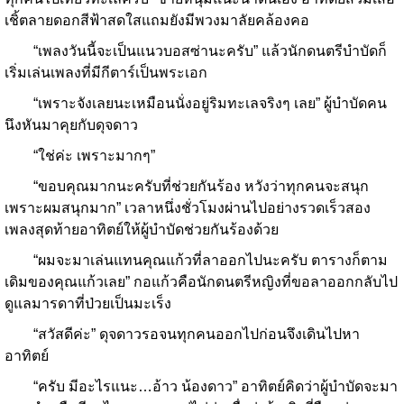
เชิ้ตลายดอกสีฟ้าสดใสแถมยังมีพวงมาลัยคล้องคอ
“เพลงวันนี้จะเป็นแนวบอสซ่านะครับ” แล้วนักดนตรีบำบัดก็
เริ่มเล่นเพลงที่มีกีตาร์เป็นพระเอก
“เพราะจังเลยนะเหมือนนั่งอยู่ริมทะเลจริงๆ เลย” ผู้บำบัดคน
นึงหันมาคุยกับดุจดาว
“ใช่ค่ะ เพราะมากๆ”
“ขอบคุณมากนะครับที่ช่วยกันร้อง หวังว่าทุกคนจะสนุก
เพราะผมสนุกมาก” เวลาหนึ่งชั่วโมงผ่านไปอย่างรวดเร็วสอง
เพลงสุดท้ายอาทิตย์ให้ผู้บำบัดช่วยกันร้องด้วย
“ผมจะมาเล่นแทนคุณแก้วที่ลาออกไปนะครับ ตารางก็ตาม
เดิมของคุณแก้วเลย” กอแก้วคือนักดนตรีหญิงที่ขอลาออกกลับไป
ดูแลมารดาที่ป่วยเป็นมะเร็ง
“สวัสดีค่ะ” ดุจดาวรอจนทุกคนออกไปก่อนจึงเดินไปหา
อาทิตย์
“ครับ มีอะไรแนะ…อ้าว น้องดาว” อาทิตย์คิดว่าผู้บำบัดจะมา