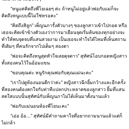
“หนูแค่คิดถึงพี่โยเฉยๆ ค่ะ ถ้าหนูไม่อยู่แล้วพ่อกับแม่ก็จะ
คิดถึงหนูแบบนี้ไม่ใช่หรอคะ”
“คิดถึงสิลูก” เพ็ญนภารั้งตัวบางๆ ของลูกสาวเข้าไปกอด หรือ
เธอจะคิดเข้าข้างตัวเองว่าการมาเยือนจุดเริ่มต้นของทุกอย่างจะ
ทำให้พบจุดจบที่แสนสวยงาม เป็นเธอจะทำใจได้ไหมที่เห็นสถาน
ที่เดิมๆ ที่คนรักจากไปเต็มๆ สองตา
“พ่อจะคิดถึงหนูสุดหัวใจเลยดุจดาว” สุทัศน์โอบกอดหญิงสาว
ทั้งสองคนไว้ในอ้อมแขน
“ขอบคุณค่ะ หนูรักคุณพ่อกับคุณแม่นะคะ”
“เราไปดูห้องนอนดีกว่าค่ะ” หญิงสาวฉีกยิ้มกว้างและอีกครั้ง
ที่สองคนต้องตกใจกับท่าทีแปลกประหลาดของลูกสาว ยิ้มที่แสน
สดใสแบบนั้นสุทัศน์กับเพ็ญนภาไม่ได้เห็นมาตั้งนานแล้ว
“พ่อกับแม่นอนห้องพี่โยนะคะ”
“เอ่อ อ้อ…” สุทัศน์มีคำถามคาใจที่อยากถามนานแล้วแต่ก็
ไม่กล้า