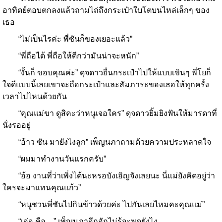
อาทิตย์ตอบตกลงแล้วถามไถ่ถึงกระเป๋าใบโตบนไหล่เล็กๆ ของ
เธอ
“ไม่เป็นไรค่ะ พี่ซันก็ของเยอะแล้ว”
“พี่ถือได้ พี่ถือให้ดีกว่ามันน่าจะหนัก”
“งั้นก็ ขอบคุณค่ะ” ดุจดาวยื่นกระเป๋าไปให้แบบเขินๆ พี่โยก็
ใจดีแบบนี้เลยเขาจะถือกระเป๋าและสัมภาระของเธอให้ทุกครั้ง
เวลาไปไหนด้วยกัน
“คุณแม่ขา ดูสิคะว่าหนูเจอใคร” ดุจดาวยิ้มยิงฟันให้มารดาที่
นั่งรออยู่
“อ้าว ซัน มายังไงลูก” เพ็ญนภาถามด้วยความประหลาดใจ
“ผมมาทำงานวันแรกครับ”
“อ้อ งานที่ว่าเพิ่งได้นะหรอบังเอิญจังเลยนะ นี่แม่ยังคิดอยู่ว่า
ใครจะมาแทนคุณแก้ว”
“หนูชวนพี่ซันไปกินข้าวด้วยค่ะ ไปกันเลยไหมคะคุณแม่”
“เอ่อ คือ…” เพ็ญนภาอึกอักไม่รู้จะพูดยังไง