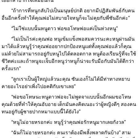
เธอก็ลำบากใจเหมือนกัน
“ถ้าการที่หนูกลับไปเป็นมนุษย์ปกติ อยากมีปฏิสัมพันธ์กับคน
อื่นอีกครั้งทำให้คุณพ่อไม่สบายใจหนูก็จะไม่คุยกับพี่ซันอีกค่ะ”
“ไม่ใช่แบบนั้นหนูดาว พ่อขอโทษพ่อแค่เป็นห่วงหนู”
“ไม่เป็นไรค่ะคุณพ่อ หนูเข้มแข็งพอสมควรนะคะหนูผ่านมัน
มาได้แล้วหนูรู้ว่าคุณพ่ออยากปกป้องหนูแต่ทั้งคุณพ่อแล้วก็คุณ
แม่ด้วยไม่สามารถอยู่กับหนูไปได้ตลอดกาล หนูต้องเรียนรู้ที่จะใช้
ชีวิตค่ะและถ้าหนูจะเจ็บอีกหนูว่าหนูก็น่าจะรับมือกับมันได้ดีกว่า
ครั้งแรก”
“ลูกเราเป็นผู้ใหญ่แล้วนะคุณ ซันเองก็ไม่ได้มีท่าทางหยาบ
คายอะไรอย่าเพิ่งไปอคติกับเขาเลย”
“พ่อขอโทษนะหนูดาวพ่อจะไม่พูดจาแบบนั้นอีกผมขอโทษ
คุณด้วยที่ทำให้คุณอับอาย เด็กมันคงคิดเนอะว่าผู้หญิงดีๆ สองคน
ทนอยู่กับผู้ชายปากหมาแบบนี้ได้ยังไง”
“หนูไม่อายหรอกค่ะ หนูรู้ว่าคุณพ่อรักหนูมากเลยกังวล”
“ฉันก็ไม่อายหรอกค่ะ คนเราต้องมีพลั้งพลาดกันบ้าง” สาม