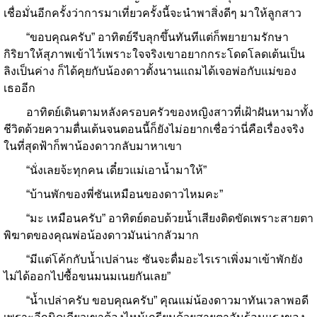
เชื่อมั่นอีกครั้งว่าการมาเที่ยวครั้งนี้จะนำพาสิ่งดีๆ มาให้ลูกสาว
“ขอบคุณครับ” อาทิตย์รีบลุกขึ้นทันทีแต่ก็พยายามรักษา
กิริยาให้สุภาพเข้าไว้เพราะใจจริงเขาอยากกระโดดโลดเต้นเป็น
ลิงเป็นค่าง ก็ได้คุยกับน้องดาวตั้งนานแถมได้เจอพ่อกับแม่ของ
เธออีก
อาทิตย์เดินตามหลังครอบครัวของหญิงสาวที่เฝ้าฝันหามาทั้ง
ชีวิตด้วยความตื่นเต้นจนตอนนี้ก็ยังไม่อยากเชื่อว่านี่คือเรื่องจริง
ในที่สุดฟ้าก็พาน้องดาวกลับมาหาเขา
“นั่งเลยจ้ะทุกคน เดี๋ยวแม่เอาน้ำมาให้”
“บ้านพักของพี่ซันเหมือนของดาวไหมคะ”
“มะ เหมือนครับ” อาทิตย์ตอบด้วยน้ำเสียงติดขัดเพราะสายตา
พิฆาตของคุณพ่อน้องดาวมันน่ากลัวมาก
“มีแต่โค้กกับน้ำเปล่านะ ซันจะดื่มอะไรเราเพิ่งมาเข้าพักยัง
ไม่ได้ออกไปซื้อขนมนมเนยกันเลย”
“น้ำเปล่าครับ ขอบคุณครับ” คุณแม่น้องดาวมาทันเวลาพอดี