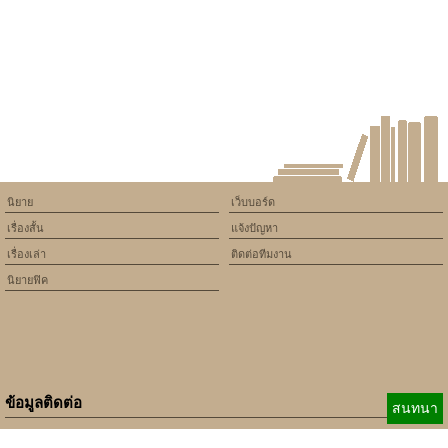
version of PHP) in
/home/keedkean/domains/keedkean.com/public_html/include/article/sh
on line
534
Mafia's Lover รักร้ายนายมาเฟีย
[YAOI]
นิยาย
เว็บบอร์ด
เรื่องสั้น
แจ้งปัญหา
เรื่องเล่า
ติดต่อทีมงาน
นิยายฟิค
ข้อมูลติดต่อ
สนทนา
E-mail:
b_beginner@hotmail.com
xbeginner01@gmail.com