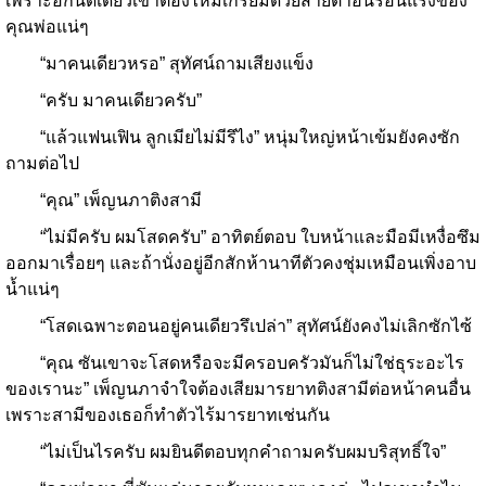
เพราะอีกนิดเดียวเขาต้องไหม้เกรียมด้วยสายตาอันร้อนแรงของ
คุณพ่อแน่ๆ
“มาคนเดียวหรอ” สุทัศน์ถามเสียงแข็ง
“ครับ มาคนเดียวครับ”
“แล้วแฟนเฟิน ลูกเมียไม่มีรึไง” หนุ่มใหญ่หน้าเข้มยังคงซัก
ถามต่อไป
“คุณ” เพ็ญนภาติงสามี
“ไม่มีครับ ผมโสดครับ” อาทิตย์ตอบ ใบหน้าและมือมีเหงื่อซึม
ออกมาเรื่อยๆ และถ้านั่งอยู่อีกสักห้านาทีตัวคงชุ่มเหมือนเพิ่งอาบ
น้ำแน่ๆ
“โสดเฉพาะตอนอยู่คนเดียวรึเปล่า” สุทัศน์ยังคงไม่เลิกซักไซ้
“คุณ ซันเขาจะโสดหรือจะมีครอบครัวมันก็ไม่ใช่ธุระอะไร
ของเรานะ” เพ็ญนภาจำใจต้องเสียมารยาทติงสามีต่อหน้าคนอื่น
เพราะสามีของเธอก็ทำตัวไร้มารยาทเช่นกัน
“ไม่เป็นไรครับ ผมยินดีตอบทุกคำถามครับผมบริสุทธิ์ใจ”