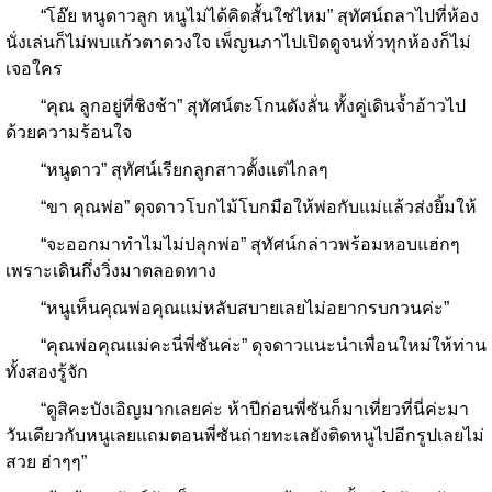
“โอ๊ย หนูดาวลูก หนูไม่ได้คิดสั้นใช่ไหม” สุทัศน์ถลาไปที่ห้อง
นั่งเล่นก็ไม่พบแก้วตาดวงใจ เพ็ญนภาไปเปิดดูจนทั่วทุกห้องก็ไม่
เจอใคร
“คุณ ลูกอยู่ที่ชิงช้า” สุทัศน์ตะโกนดังลั่น ทั้งคู่เดินจ้ำอ้าวไป
ด้วยความร้อนใจ
“หนูดาว” สุทัศน์เรียกลูกสาวตั้งแต่ไกลๆ
“ขา คุณพ่อ” ดุจดาวโบกไม้โบกมือให้พ่อกับแม่แล้วส่งยิ้มให้
“จะออกมาทำไมไม่ปลุกพ่อ” สุทัศน์กล่าวพร้อมหอบแฮ่กๆ
เพราะเดินกึ่งวิ่งมาตลอดทาง
“หนูเห็นคุณพ่อคุณแม่หลับสบายเลยไม่อยากรบกวนค่ะ”
“คุณพ่อคุณแม่คะนี่พี่ซันค่ะ” ดุจดาวแนะนำเพื่อนใหม่ให้ท่าน
ทั้งสองรู้จัก
“ดูสิคะบังเอิญมากเลยค่ะ ห้าปีก่อนพี่ซันก็มาเที่ยวที่นี่ค่ะมา
วันเดียวกับหนูเลยแถมตอนพี่ซันถ่ายทะเลยังติดหนูไปอีกรูปเลยไม่
สวย ฮ่าๆๆ”