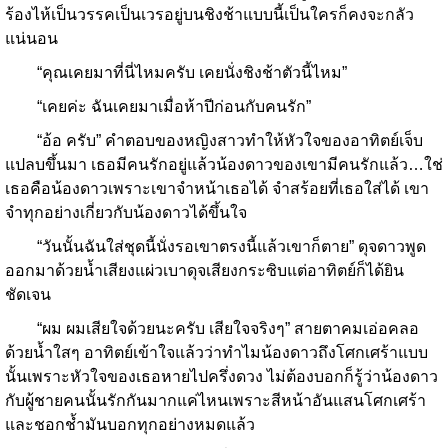
ร้องไห้เป็นวรรคเป็นเวรอยู่บนชิงช้าแบบนี้เป็นใครก็คงจะกลัว
แน่นอน
“คุณเคยมาที่นี่ไหมครับ เคยนั่งชิงช้าตัวนี้ไหม”
“เคยค่ะ ฉันเคยมาเมื่อห้าปีก่อนกับคนรัก”
“อ้อ ครับ” คำตอบของหญิงสาวทำให้หัวใจของอาทิตย์เจ็บ
แปลบขึ้นมา เธอมีคนรักอยู่แล้วน้องดาวของเขามีคนรักแล้ว…ใช่
เธอคือน้องดาวเพราะเขาจำหน้าเธอได้ จำสร้อยที่เธอใส่ได้ เขา
จำทุกอย่างเกี่ยวกับน้องดาวได้ขึ้นใจ
“วันนั้นฉันใส่ชุดนี้นั่งรอเขาตรงนี้แล้วเขาก็ตาย” ดุจดาวพูด
ออกมาด้วยน้ำเสียงแผ่วเบาดุจเสียงกระซิบแต่อาทิตย์ก็ได้ยิน
ชัดเจน
“ผม ผมเสียใจด้วยนะครับ เสียใจจริงๆ” สายตาคมเอ่อคลอ
ด้วยน้ำใสๆ อาทิตย์เข้าใจแล้วว่าทำไมน้องดาวถึงโศกเศร้าแบบ
นั้นเพราะหัวใจของเธอหายไปครึ่งดวง ไม่ต้องบอกก็รู้ว่าน้องดาว
กับผู้ชายคนนั้นรักกันมากแค่ไหนเพราะสีหน้าอันแสนโศกเศร้า
และชอกช้ำมันบอกทุกอย่างหมดแล้ว