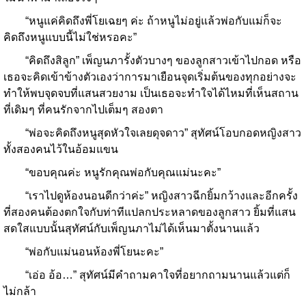
“หนูแค่คิดถึงพี่โยเฉยๆ ค่ะ ถ้าหนูไม่อยู่แล้วพ่อกับแม่ก็จะ
คิดถึงหนูแบบนี้ไม่ใช่หรอคะ”
“คิดถึงสิลูก” เพ็ญนภารั้งตัวบางๆ ของลูกสาวเข้าไปกอด หรือ
เธอจะคิดเข้าข้างตัวเองว่าการมาเยือนจุดเริ่มต้นของทุกอย่างจะ
ทำให้พบจุดจบที่แสนสวยงาม เป็นเธอจะทำใจได้ไหมที่เห็นสถาน
ที่เดิมๆ ที่คนรักจากไปเต็มๆ สองตา
“พ่อจะคิดถึงหนูสุดหัวใจเลยดุจดาว” สุทัศน์โอบกอดหญิงสาว
ทั้งสองคนไว้ในอ้อมแขน
“ขอบคุณค่ะ หนูรักคุณพ่อกับคุณแม่นะคะ”
“เราไปดูห้องนอนดีกว่าค่ะ” หญิงสาวฉีกยิ้มกว้างและอีกครั้ง
ที่สองคนต้องตกใจกับท่าทีแปลกประหลาดของลูกสาว ยิ้มที่แสน
สดใสแบบนั้นสุทัศน์กับเพ็ญนภาไม่ได้เห็นมาตั้งนานแล้ว
“พ่อกับแม่นอนห้องพี่โยนะคะ”
“เอ่อ อ้อ…” สุทัศน์มีคำถามคาใจที่อยากถามนานแล้วแต่ก็
ไม่กล้า