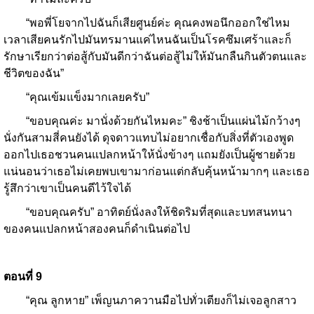
“พอพี่โยจากไปฉันก็เสียศูนย์ค่ะ คุณคงพอนึกออกใช่ไหม
เวลาเสียคนรักไปมันทรมานแค่ไหนฉันเป็นโรคซึมเศร้าและก็
รักษาเรียกว่าต่อสู้กับมันดีกว่าฉันต่อสู้ไม่ให้มันกลืนกินตัวตนและ
ชีวิตของฉัน”
“คุณเข้มแข็งมากเลยครับ”
“ขอบคุณค่ะ มานั่งด้วยกันไหมคะ” ชิงช้าเป็นแผ่นไม้กว้างๆ
นั่งกันสามสี่คนยังได้ ดุจดาวแทบไม่อยากเชื่อกับสิ่งที่ตัวเองพูด
ออกไปเธอชวนคนแปลกหน้าให้นั่งข้างๆ แถมยังเป็นผู้ชายด้วย
แน่นอนว่าเธอไม่เคยพบเขามาก่อนแต่กลับคุ้นหน้ามากๆ และเธอ
รู้สึกว่าเขาเป็นคนดีไว้ใจได้
“ขอบคุณครับ” อาทิตย์นั่งลงให้ชิดริมที่สุดและบทสนทนา
ของคนแปลกหน้าสองคนก็ดำเนินต่อไป
ตอนที่
9
“คุณ ลูกหาย” เพ็ญนภาควานมือไปทั่วเตียงก็ไม่เจอลูกสาว