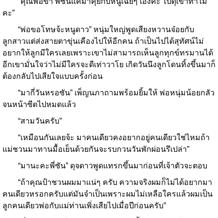
“คุณพ่อขา พี่ซันแค่มาคุยกับหนูเฉยๆ เองค่ะ ไปดุเขาทำไม
คะ”
“พ่อขอโทษจ้ะหนูดาว” หนุ่มใหญ่พูดเสียงหวานจ๋อยกับ
ลูกสาวแต่ส่งสายตาขุ่นเคืองไปให้อีกคน ถ้าเป็นไปได้สุทัศน์ไม่
อยากให้ลูกมีใครเลยเพราะเขาไม่สามารถเห็นลูกทุกข์ทรมานได้
อีกเขามั่นใจว่าไม่มีใครจะดีเท่าวาโย เกิดวันนึงลูกโดนทิ้งขึ้นมาก็
ต้องกลับไปเสียใจแบบครั้งก่อน
“มากี่วันหรอซัน” เพ็ญนภาถามพร้อมยิ้มให้ พ่อหนุ่มน้อยกลัว
จนหน้าซีดไปหมดแล้ว
“สามวันครับ”
“เหมือนกันเลยจ้ะ มาคนเดียวคงอยากอยู่คนเดียวใช่ไหมถ้า
แม่ชวนมาทานมื้อเย็นด้วยกันจะรบกวนวันพักผ่อนรึเปล่า”
“มานะคะพี่ซัน” ดุจดาวพูดแทรกขึ้นมาก่อนที่เจ้าตัวจะตอบ
“ถ้าคุณป้าชวนผมมาแน่ๆ ครับ ความจริงผมก็ไม่ได้อยากมา
คนเดียวหรอกครับแต่มันจำเป็นเพราะผมไม่เหลือใครแล้วผมเป็น
ลูกคนเดียวพ่อกับแม่ท่านเพิ่งเสียไปเมื่อปีก่อนครับ”