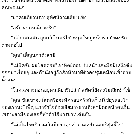
เพราะอีกนิดเดียวเขาต้องไหม้เกรียมด้วยสายตาอันร้อนแรงของ
คุณพ่อแน่ๆ
“มาคนเดียวหรอ” สุทัศน์ถามเสียงแข็ง
“ครับ มาคนเดียวครับ”
“แล้วแฟนเฟิน ลูกเมียไม่มีรึไง” หนุ่มใหญ่หน้าเข้มยังคงซัก
ถามต่อไป
“คุณ” เพ็ญนภาติงสามี
“ไม่มีครับ ผมโสดครับ” อาทิตย์ตอบ ใบหน้าและมือมีเหงื่อซึม
ออกมาเรื่อยๆ และถ้านั่งอยู่อีกสักห้านาทีตัวคงชุ่มเหมือนเพิ่งอาบ
น้ำแน่ๆ
“โสดเฉพาะตอนอยู่คนเดียวรึเปล่า” สุทัศน์ยังคงไม่เลิกซักไซ้
“คุณ ซันเขาจะโสดหรือจะมีครอบครัวมันก็ไม่ใช่ธุระอะไร
ของเรานะ” เพ็ญนภาจำใจต้องเสียมารยาทติงสามีต่อหน้าคนอื่น
เพราะสามีของเธอก็ทำตัวไร้มารยาทเช่นกัน
“ไม่เป็นไรครับ ผมยินดีตอบทุกคำถามครับผมบริสุทธิ์ใจ”