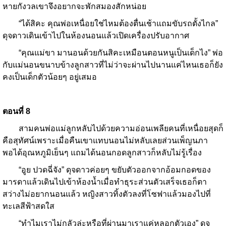
หายกังวลเขาจึงอยากจะพักสมองสักหน่อย
“ได้สิคะ คุณพ่อเหนื่อยใช่ไหมต้องตื่นเช้าแถมขับรถตั้งไกล”
ดุจดาวเดินเข้าไปในห้องนอนแล้วเปิดเครื่องปรับอากาศ
“คุณแม่ขา มานอนด้วยกันสิคะเหมือนตอนหนูเป็นเด็กไง” พ่อ
กับแม่นอนขนาบข้างลูกสาวที่ไม่ว่าจะผ่านไปนานแค่ไหนเธอก็ยัง
คงเป็นเด็กตัวน้อยๆ อยู่เสมอ
ตอนที่
8
สามคนพ่อแม่ลูกหลับไปด้วยความอ่อนเพลียคนที่เหนื่อยสุดก็
คือสุทัศน์เพราะเมื่อคืนเขาแทบนอนไม่หลับเลยส่วนเพ็ญนภา
พอได้อุณหภูมิเย็นๆ แถมได้นอนกอดลูกสาวก็หลับไม่รู้เรื่อง
“อูย ปวดฉี่จัง” ดุจดาวค่อยๆ ขยับตัวออกจากอ้อมกอดของ
มารดาแล้วเดินไปเข้าห้องน้ำเมื่อทำธุระส่วนตัวเสร็จเธอก็ตา
สว่างไม่อยากนอนแล้ว หญิงสาวทิ้งตัวลงที่โซฟาแล้วมองไปที่
ทะเลสีฟ้าสดใส
“ทำไมเราไม่กลัวล่ะหรือที่ผ่านมาเราแค่หลอกตัวเอง” ดุจ