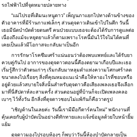
รถไฟฟ้าไปที่จุดหมายปลายทาง
“แม่ไปรอที่เดิมนะหนูดาว” เพ็ญนภาแยกไปทางด้านข้างของ
ตัวอาคารที่มีร้านกาแฟเล็กๆ ส่วนดุจดาวเดินเข้าไปในตึก วันนี้
เธอมีนัดบำบัดด้วยดนตรี คนป่วยแบบเธอจะต้องได้รับการดูแลต่อ
เนื่องถึงแม้จะหยุดยาแล้วก็ตามเพราะโรคนี้มันไว้ใจไม่ได้คนที่
เคยเป็นแล้วมีโอกาสจะกลับมาเป็นอีก
การรักษาโรคซึมเศร้าแน่นอนว่าต้องพบแพทย์และได้รับยา
ควบคู่กันไป อาการของดุจดาวตอนนี้คืองดยามาเกือบปีและเธอ
เริ่มรู้สึกว่าตัวตนเก่าๆ เริ่มกลับมาหลุมดำแห่งความโศกเศร้าลด
ขนาดลงไปเรื่อยๆ สิ่งที่คุณหมอแนะนำคือให้หาอะไรที่ชอบหรือ
อยู่ด้วยแล้วสบายใจสิ่งนั้นสำหรับดุจดาวคือเสียงเพลงเธอจึงเลือก
มาที่นี่สัปดาห์ละสามครั้ง ส่วนตอนอยู่ที่บ้านก็จะเปิดเพลงคลอ
เบาๆ ไว้ทั้งวัน อีกสิ่งที่ดุจดาวชอบไม่แพ้กันก็คือวาดรูป
“เชิญด้านในเลยค่ะ วันนี้เรามีมือกีตาร์คนใหม่” พนักงานที่
คุ้นเคยกับผู้บำบัดเป็นอย่างดีทักทายและแจ้งข้อมูลด้วยใบหน้ายิ้ม
แย้ม
ดุจดาวมองไปรอบห้องๆ ก็พบว่าวันนี้ห้องบำบัดกลายเป็น