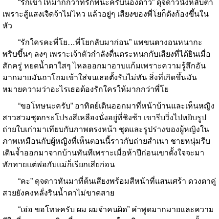
“รักเขาให้มากกว่าที่รักพี่นะครับน้องดาว” ดุจดาวนั่งหลับตา
เพราะสู้แสงเจิดจ้าไม่ไหว แล้วอยู่ๆ เสียงของพี่โยก็ดังก้องขึ้นใน
หัว
“รักใครคะพี่โย…พี่โยกลับมาก่อน” แพขนตางอนหนากะ
พริบขึ้นๆ ลงๆ เพราะเจ้าตัวกำลังตื่นตระหนกกับเสียงที่ได้ยินเมื่อ
สักครู่ หยดน้ำตาใสๆ ไหลออกมาอาบแก้มเพราะความรู้สึกอัน
มากมายมันถาโถมเข้าใส่จนเธอตั้งรับไม่ทัน สิ่งที่เกิดขึ้นมัน
หมายความว่าอะไรเธอต้องรักใครให้มากกว่าพี่โย
“ขอโทษนะครับ” อาทิตย์เดินออกมาที่หน้าบ้านและเห็นหญิง
สาวสวมชุดกระโปรงสีเหลืองนั่งอยู่ที่ชิงช้า เขารีบวิ่งไปหยิบรูป
ถ่ายใบเก่ามาเทียบกับภาพตรงหน้า ชุดและรูปร่างของผู้หญิงใน
ภาพเหมือนกับผู้หญิงที่เห็นตอนนี้ราวกับถ่ายสำเนา ชายหนุ่มรีบ
เดินจ้ำออกมาจากบ้านทันทีเพราะเมื่อห้าปีก่อนเขาตั้งใจจะมา
ทักทายแต่พ่อกับแม่ก็เรียกเสียก่อน
“คะ” ดุจดาวหันมาที่ต้นเสียงพร้อมสีหน้าที่แสนเศร้า ดวงตาคู่
สวยยังคงหลั่งรินน้ำตาไม่ขาดสาย
“เอ่อ ขอโทษครับ ผม ผมจำคนผิด” คำพูดมากมายและความ