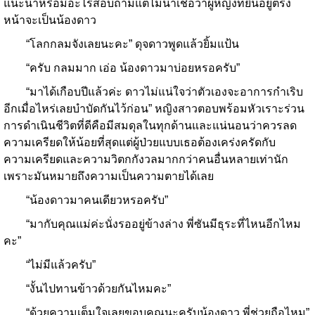
แนะนำหรือมีอะไรสอบถามแต่ไม่น่าเชื่อว่าผู้หญิงที่ยืนอยู่ตรง
หน้าจะเป็นน้องดาว
“โลกกลมจังเลยนะคะ” ดุจดาวพูดแล้วยิ้มแป้น
“ครับ กลมมาก เอ่อ น้องดาวมาบ่อยหรอครับ”
“มาได้เกือบปีแล้วค่ะ ดาวไม่แน่ใจว่าตัวเองจะอาการกำเริบ
อีกเมื่อไหร่เลยบำบัดกันไว้ก่อน” หญิงสาวตอบพร้อมหัวเราะร่วน
การดำเนินชีวิตที่ดีคือมีสมดุลในทุกด้านและแน่นอนว่าควรลด
ความเครียดให้น้อยที่สุดแต่ผู้ป่วยแบบเธอต้องเคร่งครัดกับ
ความเครียดและความวิตกกังวลมากกว่าคนอื่นหลายเท่านัก
เพราะมันหมายถึงความเป็นความตายได้เลย
“น้องดาวมาคนเดียวหรอครับ”
“มากับคุณแม่ค่ะนั่งรออยู่ข้างล่าง พี่ซันมีธุระที่ไหนอีกไหม
คะ”
“ไม่มีแล้วครับ”
“งั้นไปทานข้าวด้วยกันไหมคะ”
“ด้วยความเต็มใจเลยขอบคุณนะครับน้องดาว พี่ช่วยถือไหม”