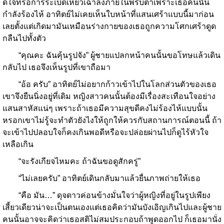
ดีใจที่รอการระเบิดเหี่ยวเฉาลงภายในพริบตาเพราะเธอคนนั้น
กำลังร้องไห้ อาทิตย์ไม่เคยเห็นใบหน้าที่แสนเศร้าแบบนี้มาก่อน
เลยตั้งแต่เกิดมามันเหมือนร่างกายของเธอถูกความโศกเศร้าดูด
กลืนไปทั้งตัว
“คุณคะ ฉันคุ้นรูปจัง” ผู้ชายแปลกหน้าคนนั้นขอโทษแล้วเดิน
กลับไป เธอจึงเห็นรูปที่เขาถือมา
“อ้อ ครับ” อาทิตย์ไม่อยากก้าวเข้าไปในโลกส่วนตัวของเธอ
เขาจึงยืนนิ่งอยู่ที่เดิม หญิงสาวคนนั้นต้องมีเรื่องสะเทือนใจอย่าง
แสนสาหัสแน่ๆ เพราะถ้าเธอมีความสุขดีคงไม่ร้องไห้แบบนั้น
หรอกเขาไม่รู้จะทำตัวยังไงให้ถูกให้ควรกับสถานการณ์ตอนนี้ ถ้า
จะเข้าไปปลอบใจก็คงเกินพอดีหรือจะปล่อยผ่านไปก็ดูไร้หัวใจ
เหลือเกิน
“จะรังเกียจไหมคะ ถ้าฉันขอดูสักครู่”
“ไม่เลยครับ” อาทิตย์เดินกลับมาแล้วยื่นภาพถ่ายให้เธอ
“คือ มัน…” ดุจดาวค่อนข้างมั่นใจว่าผู้หญิงที่อยู่ในรูปเพียง
เสี้ยวเดียวน่าจะเป็นตนเองแต่เธอคิดว่ามันบังเอิญเกินไปและผู้ชาย
คนนั้นอาจจะคิดว่าเธอสติไม่สมประกอบถ้าพูดออกไป ก็เธอมานั่ง