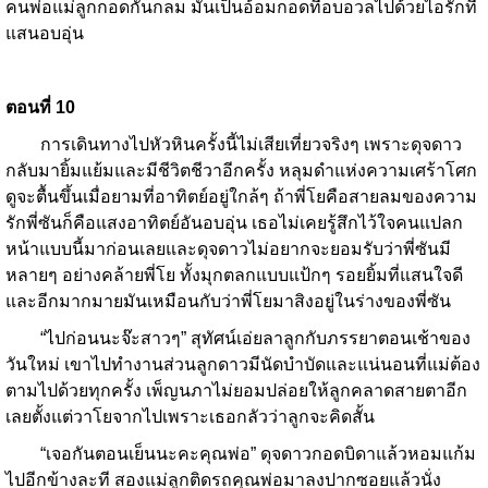
คนพ่อแม่ลูกกอดกันกลม มันเป็นอ้อมกอดที่อบอวลไปด้วยไอรักที่
แสนอบอุ่น
ตอนที่
10
การเดินทางไปหัวหินครั้งนี้ไม่เสียเที่ยวจริงๆ เพราะดุจดาว
กลับมายิ้มแย้มและมีชีวิตชีวาอีกครั้ง หลุมดำแห่งความเศร้าโศก
ดูจะตื้นขึ้นเมื่อยามที่อาทิตย์อยู่ใกล้ๆ ถ้าพี่โยคือสายลมของความ
รักพี่ซันก็คือแสงอาทิตย์อันอบอุ่น เธอไม่เคยรู้สึกไว้ใจคนแปลก
หน้าแบบนี้มาก่อนเลยและดุจดาวไม่อยากจะยอมรับว่าพี่ซันมี
หลายๆ อย่างคล้ายพี่โย ทั้งมุกตลกแบบแป้กๆ รอยยิ้มที่แสนใจดี
และอีกมากมายมันเหมือนกับว่าพี่โยมาสิงอยู่ในร่างของพี่ซัน
“ไปก่อนนะจ๊ะสาวๆ” สุทัศน์เอ่ยลาลูกกับภรรยาตอนเช้าของ
วันใหม่ เขาไปทำงานส่วนลูกดาวมีนัดบำบัดและแน่นอนที่แม่ต้อง
ตามไปด้วยทุกครั้ง เพ็ญนภาไม่ยอมปล่อยให้ลูกคลาดสายตาอีก
เลยตั้งแต่วาโยจากไปเพราะเธอกลัวว่าลูกจะคิดสั้น
“เจอกันตอนเย็นนะคะคุณพ่อ” ดุจดาวกอดบิดาแล้วหอมแก้ม
ไปอีกข้างละที สองแม่ลูกติดรถคุณพ่อมาลงปากซอยแล้วนั่ง