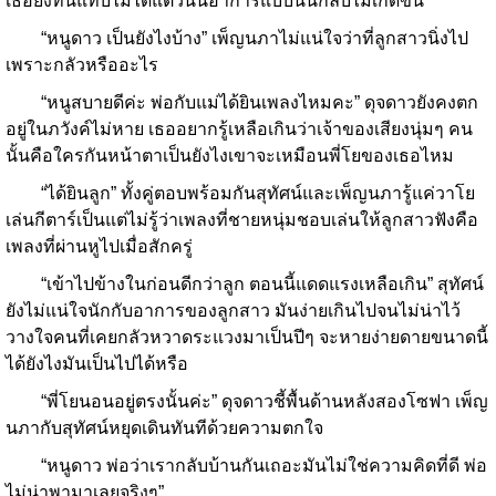
เธอยังทนแทบไม่ได้แต่วันนี้อาการแบบนั้นกลับไม่เกิดขึ้น
“หนูดาว เป็นยังไงบ้าง” เพ็ญนภาไม่แน่ใจว่าที่ลูกสาวนิ่งไป
เพราะกลัวหรืออะไร
“หนูสบายดีค่ะ พ่อกับแม่ได้ยินเพลงไหมคะ” ดุจดาวยังคงตก
อยู่ในภวังค์ไม่หาย เธออยากรู้เหลือเกินว่าเจ้าของเสียงนุ่มๆ คน
นั้นคือใครกันหน้าตาเป็นยังไงเขาจะเหมือนพี่โยของเธอไหม
“ได้ยินลูก” ทั้งคู่ตอบพร้อมกันสุทัศน์และเพ็ญนภารู้แค่วาโย
เล่นกีตาร์เป็นแต่ไม่รู้ว่าเพลงที่ชายหนุ่มชอบเล่นให้ลูกสาวฟังคือ
เพลงที่ผ่านหูไปเมื่อสักครู่
“เข้าไปข้างในก่อนดีกว่าลูก ตอนนี้แดดแรงเหลือเกิน” สุทัศน์
ยังไม่แน่ใจนักกับอาการของลูกสาว มันง่ายเกินไปจนไม่น่าไว้
วางใจคนที่เคยกลัวหวาดระแวงมาเป็นปีๆ จะหายง่ายดายขนาดนี้
ได้ยังไงมันเป็นไปได้หรือ
“พี่โยนอนอยู่ตรงนั้นค่ะ” ดุจดาวชี้พื้นด้านหลังสองโซฟา เพ็ญ
นภากับสุทัศน์หยุดเดินทันทีด้วยความตกใจ
“หนูดาว พ่อว่าเรากลับบ้านกันเถอะมันไม่ใช่ความคิดที่ดี พ่อ
ไม่น่าพามาเลยจริงๆ”