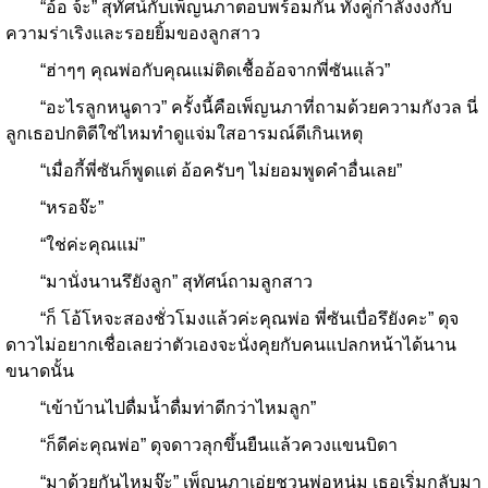
“อ้อ จ้ะ” สุทัศน์กับเพ็ญนภาตอบพร้อมกัน ทั้งคู่กำลังงงกับ
ความร่าเริงและรอยยิ้มของลูกสาว
“ฮ่าๆๆ คุณพ่อกับคุณแม่ติดเชื้ออ้อจากพี่ซันแล้ว”
“อะไรลูกหนูดาว” ครั้งนี้คือเพ็ญนภาที่ถามด้วยความกังวล นี่
ลูกเธอปกติดีใช่ไหมทำดูแจ่มใสอารมณ์ดีเกินเหตุ
“เมื่อกี้พี่ซันก็พูดแต่ อ้อครับๆ ไม่ยอมพูดคำอื่นเลย”
“หรอจ๊ะ”
“ใช่ค่ะคุณแม่”
“มานั่งนานรึยังลูก” สุทัศน์ถามลูกสาว
“ก็ โอ้โหจะสองชั่วโมงแล้วค่ะคุณพ่อ พี่ซันเบื่อรึยังคะ” ดุจ
ดาวไม่อยากเชื่อเลยว่าตัวเองจะนั่งคุยกับคนแปลกหน้าได้นาน
ขนาดนั้น
“เข้าบ้านไปดื่มน้ำดื่มท่าดีกว่าไหมลูก”
“ก็ดีค่ะคุณพ่อ” ดุจดาวลุกขึ้นยืนแล้วควงแขนบิดา
“มาด้วยกันไหมจ๊ะ” เพ็ญนภาเอ่ยชวนพ่อหนุ่ม เธอเริ่มกลับมา