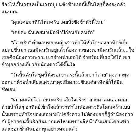
ร้องไห้เป็นวรรคเป็นเวรอยู่บนชิงช้าแบบนี้เป็นใครก็คงจะกลัว
แน่นอน
“คุณเคยมาที่นี่ไหมครับ เคยนั่งชิงช้าตัวนี้ไหม”
“เคยค่ะ ฉันเคยมาเมื่อห้าปีก่อนกับคนรัก”
“อ้อ ครับ” คำตอบของหญิงสาวทำให้หัวใจของอาทิตย์เจ็บ
แปลบขึ้นมา เธอมีคนรักอยู่แล้วน้องดาวของเขามีคนรักแล้ว…ใช่
เธอคือน้องดาวเพราะเขาจำหน้าเธอได้ จำสร้อยที่เธอใส่ได้ เขา
จำทุกอย่างเกี่ยวกับน้องดาวได้ขึ้นใจ
“วันนั้นฉันใส่ชุดนี้นั่งรอเขาตรงนี้แล้วเขาก็ตาย” ดุจดาวพูด
ออกมาด้วยน้ำเสียงแผ่วเบาดุจเสียงกระซิบแต่อาทิตย์ก็ได้ยิน
ชัดเจน
“ผม ผมเสียใจด้วยนะครับ เสียใจจริงๆ” สายตาคมเอ่อคลอ
ด้วยน้ำใสๆ อาทิตย์เข้าใจแล้วว่าทำไมน้องดาวถึงโศกเศร้าแบบ
นั้นเพราะหัวใจของเธอหายไปครึ่งดวง ไม่ต้องบอกก็รู้ว่าน้องดาว
กับผู้ชายคนนั้นรักกันมากแค่ไหนเพราะสีหน้าอันแสนโศกเศร้า
และชอกช้ำมันบอกทุกอย่างหมดแล้ว