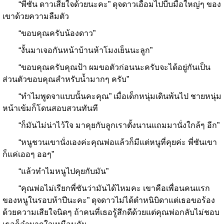
“พี่ซัน ดาวเสียใจด้วยนะคะ” ดุจดาวเอื้อมไปบีบมือใหญ่ๆ ของ
เขาด้วยความลืมตัว
“ขอบคุณครับน้องดาว”
“งั้นมาเจอกันหน้าบ้านห้าโมงเย็นนะลูก”
“ขอบคุณครับคุณป้า ผมขอตัวก่อนนะครับจะได้อยู่กันเป็น
ส่วนตัวขอบคุณสำหรับน้ำมากๆ ครับ”
“ทำไมพูดจาแบบนั้นคะคุณ” เมื่อเด็กหนุ่มเดินพ้นไป ชายหนุ่ม
หน้าเข้มก็โดนสอบสวนทันที
“ก็มันไม่น่าไว้ใจ มาคุยกับลูกเราตั้งนานแถมมานั่งใกล้ๆ อีก”
“หนูชวนเขานั่งเองค่ะคุณพ่อแล้วก็มีแต่หนูที่คุยค่ะ พี่ซันเขา
ก็แค่เออๆ ออๆ”
“แล้วทำไมหนูไปคุยกับมัน”
“คุณพ่อไม่เรียกพี่ซันว่ามันได้ไหมคะ เขาคือเพื่อนคนแรก
ของหนูในรอบห้าปีนะคะ” ดุจดาวไม่ได้ตำหนิบิดาแต่เธอขอร้อง
ด้วยความเสียใจนิดๆ ถ้าคนที่เธอรู้สึกดีด้วยแต่คุณพ่อกลับไม่ชอบ