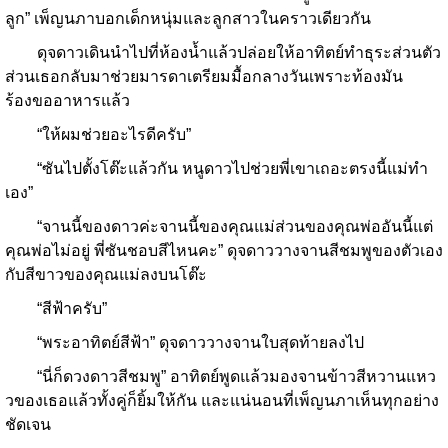
ลูก” เพ็ญนภาบอกเด็กหนุ่มและลูกสาวในคราวเดียวกัน
ดุจดาวเดินนำไปที่ห้องน้ำแล้วปล่อยให้อาทิตย์ทำธุระส่วนตัว
ส่วนเธอกลับมาช่วยมารดาเตรียมมื้อกลางวันเพราะท้องมัน
ร้องขออาหารแล้ว
“ให้ผมช่วยอะไรดีครับ”
“ซันไปตั้งโต๊ะแล้วกัน หนูดาวไปช่วยพี่เขาเถอะตรงนี้แม่ทำ
เอง”
“จานนี้ของดาวค่ะจานนี้ของคุณแม่ส่วนของคุณพ่ออันนี้แต่
คุณพ่อไม่อยู่ พี่ซันชอบสีไหนคะ” ดุจดาววางจานสีชมพูของตัวเอง
กับสีขาวของคุณแม่ลงบนโต๊ะ
“สีฟ้าครับ”
“พระอาทิตย์สีฟ้า” ดุจดาววางจานใบสุดท้ายลงไป
“นี่ก็ดวงดาวสีชมพู” อาทิตย์พูดแล้วมองจานข้าวสีหวานแหว
วของเธอแล้วทั้งคู่ก็ยิ้มให้กัน และแน่นอนที่เพ็ญนภาเห็นทุกอย่าง
ชัดเจน