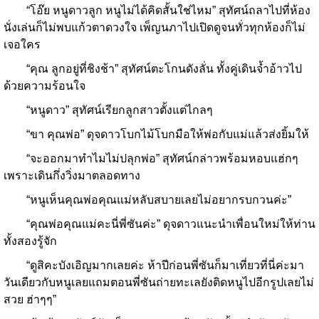
“โอ๊ย หนูดาวลูก หนูไม่ได้คิดสั้นใช่ไหม” สุทัศน์ถลาไปที่ห้อง
นั่งเล่นก็ไม่พบแก้วตาดวงใจ เพ็ญนภาไปเปิดดูจนทั่วทุกห้องก็ไม่
เจอใคร
“คุณ ลูกอยู่ที่ชิงช้า” สุทัศน์ตะโกนดังลั่น ทั้งคู่เดินจ้ำอ้าวไป
ด้วยความร้อนใจ
“หนูดาว” สุทัศน์เรียกลูกสาวตั้งแต่ไกลๆ
“ขา คุณพ่อ” ดุจดาวโบกไม้โบกมือให้พ่อกับแม่แล้วส่งยิ้มให้
“จะออกมาทำไมไม่ปลุกพ่อ” สุทัศน์กล่าวพร้อมหอบแฮ่กๆ
เพราะเดินกึ่งวิ่งมาตลอดทาง
“หนูเห็นคุณพ่อคุณแม่หลับสบายเลยไม่อยากรบกวนค่ะ”
“คุณพ่อคุณแม่คะนี่พี่ซันค่ะ” ดุจดาวแนะนำเพื่อนใหม่ให้ท่าน
ทั้งสองรู้จัก
“ดูสิคะบังเอิญมากเลยค่ะ ห้าปีก่อนพี่ซันก็มาเที่ยวที่นี่ค่ะมา
วันเดียวกับหนูเลยแถมตอนพี่ซันถ่ายทะเลยังติดหนูไปอีกรูปเลยไม่
สวย ฮ่าๆๆ”