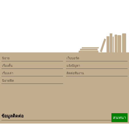
version of PHP) in
/home/keedkean/domains/keedkean.com/public_html/include/article/sh
on line
534
รับฝาก
อ่าน☆ติดตาม☆เม้น☆นิยาย
#ทุกคอมเม้นเลย
นิยาย
เว็บบอร์ด
เรื่องสั้น
แจ้งปัญหา
เรื่องเล่า
ติดต่อทีมงาน
นิยายฟิค
ข้อมูลติดต่อ
สนทนา
E-mail:
b_beginner@hotmail.com
xbeginner01@gmail.com