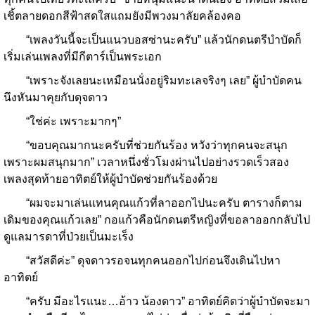
เชิ้ตลายดอกสีฟ้าสดใสแถมยังมีพวงมาลัยคล้องคอ
“เพลงวันนี้จะเป็นแนวบอสซ่านะครับ” แล้วนักดนตรีบำบัดก็
เริ่มเล่นเพลงที่มีกีตาร์เป็นพระเอก
“เพราะจังเลยนะเหมือนนั่งอยู่ริมทะเลจริงๆ เลย” ผู้บำบัดคน
นึงหันมาคุยกับดุจดาว
“ใช่ค่ะ เพราะมากๆ”
“ขอบคุณมากนะครับที่ช่วยกันร้อง หวังว่าทุกคนจะสนุก
เพราะผมสนุกมาก” เวลาหนึ่งชั่วโมงผ่านไปอย่างรวดเร็วสอง
เพลงสุดท้ายอาทิตย์ให้ผู้บำบัดช่วยกันร้องด้วย
“ผมจะมาเล่นแทนคุณแก้วที่ลาออกไปนะครับ ตารางก็ตาม
เดิมของคุณแก้วเลย” กอแก้วคือนักดนตรีหญิงที่ขอลาออกกลับไป
ดูแลมารดาที่ป่วยเป็นมะเร็ง
“สวัสดีค่ะ” ดุจดาวรอจนทุกคนออกไปก่อนจึงเดินไปหา
อาทิตย์
“ครับ มีอะไรแนะ…อ้าว น้องดาว” อาทิตย์คิดว่าผู้บำบัดจะมา