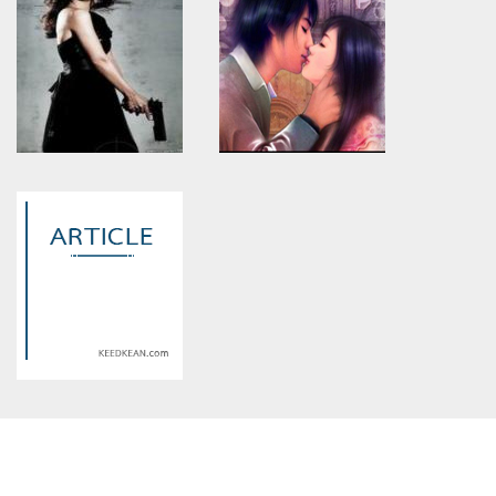
assumed 'article_topic' (this
assumed 'article_topic' (this
will throw an Error in a future
will throw an Error in a future
version of PHP) in
version of PHP) in
/home/keedkean/domains/keedkean.com/public_html/include/article/sh
/home/keedkean/domains/keedkean.com/pub
on line
534
on line
534
Black cat
Love her ฉันเป็นแฟนเธอใน
อนาคต :3
Warning
: Use of undefined
Warning
: Use of undefined
constant article_topic -
constant article_topic -
assumed 'article_topic' (this
assumed 'article_topic' (this
will throw an Error in a future
will throw an Error in a future
version of PHP) in
version of PHP) in
/home/keedkean/domains/keedkean.com/public_html/include/article/sh
/home/keedkean/domains/keedkean.com/pub
on line
534
on line
534
Never Change, Please! เช็คบิค
รักนี้จบที่เตียงแล้วกันน
แค้น เปิดโปงหัวใจ
Warning
: Use of undefined
constant article_topic -
assumed 'article_topic' (this
will throw an Error in a future