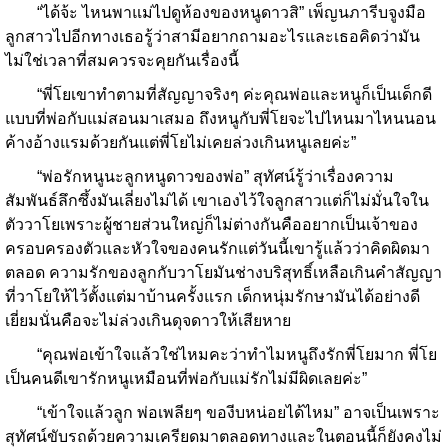
“ได้จ้ะ ไหนพาแม่ไปดูห้องของหนูดาวสิ” เพ็ญนภารีบจูงมือ
ลูกสาวไปอีกทางเธอรู้ว่าสามีอยากถามอะไรและเธอคิดว่ามัน
ไม่ใช่เวลาที่สมควรจะคุยกันเรื่องนี้
“พี่โยเขาทำตามที่สัญญาจริงๆ ค่ะคุณพ่อและหนูก็เป็นเด็กดี
แบบที่พ่อกับแม่สอนมาเสมอ ถึงหนูกับพี่โยจะไปไหนมาไหนนอน
ค้างอ้างแรมด้วยกันแต่พี่โยไม่เคยล่วงเกินหนูเลยค่ะ”
“พ่อรักหนูนะลูกหนูดาวของพ่อ” สุทัศน์รู้ว่าเรื่องความ
สัมพันธ์ลึกซึ้งมันเลี่ยงไม่ได้ เขาเองไว้ใจลูกสาวแต่ก็ไม่มั่นใจใน
ตัววาโยเพราะผู้ชายส่วนใหญ่ก็ไม่ต่างกันคืออยากเป็นเจ้าของ
ครอบครองตัวและหัวใจของคนรักแต่วันนี้เขารู้แล้วว่าคิดผิดมา
ตลอด ความรักของลูกกับวาโยมันช่างบริสุทธิ์เหลือเกินคำสัญญา
ที่วาโยให้ไว้ตั้งแต่มาบ้านครั้งแรก เด็กหนุ่มรักษามันได้อย่างดี
เยี่ยมนั่นคือจะไม่ล่วงเกินดุจดาวให้เสียหาย
“คุณพ่อเข้าใจแล้วใช่ไหมคะว่าทำไมหนูถึงรักพี่โยมาก พี่โย
เป็นคนดีเขารักหนูเหมือนที่พ่อกับแม่รักไม่มีผิดเลยค่ะ”
“เข้าใจแล้วลูก พ่อเพลียๆ ของีบหน่อยได้ไหม” อาจเป็นเพราะ
สุทัศน์ขับรถด้วยความเครียดมาตลอดทางและในตอนนี้ก็ยังคงไม่