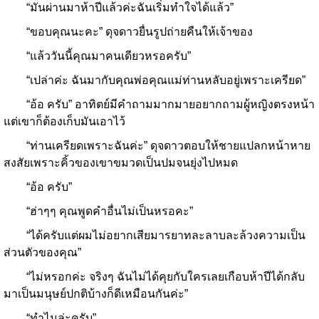
“มันผ่านมาห้าปีแล้วค่ะฉันเริ่มทำใจได้แล้ว”
“ขอบคุณนะคะ” ดุจดาวยื่นรูปถ่ายคืนให้เจ้าของ
“แล้ววันนี้คุณมาคนเดียวหรอครับ”
“เปล่าค่ะ ฉันมากับคุณพ่อคุณแม่ท่านหลับอยู่เพราะเครียด”
“อ้อ ครับ” อาทิตย์มีคำถามมากมายอยากถามผู้หญิงตรงหน้า
แต่เขาก็ต้องเก็บมันเอาไว้
“ท่านเครียดเพราะฉันค่ะ” ดุจดาวตอบให้ชายแปลกหน้าหาย
สงสัยเพราะคิ้วของเขาขมวดเป็นปมจนยุ่งไปหมด
“อ้อ ครับ”
“ฮ่าๆๆ คุณพูดคำอื่นไม่เป็นหรอคะ”
“ได้ครับแต่ผมไม่อยากเสียมารยาทละลาบละล้วงความเป็น
ส่วนตัวของคุณ”
“ไม่หรอกค่ะ จริงๆ ฉันไม่ได้คุยกับใครเลยเกือบห้าปีได้กลับ
มาเป็นมนุษย์ปกติบ้างก็ดีเหมือนกันค่ะ”
“ทำไมล่ะครับ”