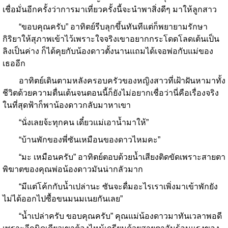
เชื่อมั่นอีกครั้งว่าการมาเที่ยวครั้งนี้จะนำพาสิ่งดีๆ มาให้ลูกสาว
“ขอบคุณครับ” อาทิตย์รีบลุกขึ้นทันทีแต่ก็พยายามรักษา
กิริยาให้สุภาพเข้าไว้เพราะใจจริงเขาอยากกระโดดโลดเต้นเป็น
ลิงเป็นค่าง ก็ได้คุยกับน้องดาวตั้งนานแถมได้เจอพ่อกับแม่ของ
เธออีก
อาทิตย์เดินตามหลังครอบครัวของหญิงสาวที่เฝ้าฝันหามาทั้ง
ชีวิตด้วยความตื่นเต้นจนตอนนี้ก็ยังไม่อยากเชื่อว่านี่คือเรื่องจริง
ในที่สุดฟ้าก็พาน้องดาวกลับมาหาเขา
“นั่งเลยจ้ะทุกคน เดี๋ยวแม่เอาน้ำมาให้”
“บ้านพักของพี่ซันเหมือนของดาวไหมคะ”
“มะ เหมือนครับ” อาทิตย์ตอบด้วยน้ำเสียงติดขัดเพราะสายตา
พิฆาตของคุณพ่อน้องดาวมันน่ากลัวมาก
“มีแต่โค้กกับน้ำเปล่านะ ซันจะดื่มอะไรเราเพิ่งมาเข้าพักยัง
ไม่ได้ออกไปซื้อขนมนมเนยกันเลย”
“น้ำเปล่าครับ ขอบคุณครับ” คุณแม่น้องดาวมาทันเวลาพอดี