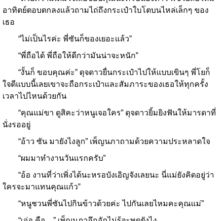
อาทิตย์ตอบตกลงแล้วถามไถ่ถึงกระเป๋าใบโตบนไหล่เล็กๆ ของ
เธอ
“ไม่เป็นไรค่ะ พี่ซันก็ของเยอะแล้ว”
“พี่ถือได้ พี่ถือให้ดีกว่ามันน่าจะหนัก”
“งั้นก็ ขอบคุณค่ะ” ดุจดาวยื่นกระเป๋าไปให้แบบเขินๆ พี่โยก็
ใจดีแบบนี้เลยเขาจะถือกระเป๋าและสัมภาระของเธอให้ทุกครั้ง
เวลาไปไหนด้วยกัน
“คุณแม่ขา ดูสิคะว่าหนูเจอใคร” ดุจดาวยิ้มยิงฟันให้มารดาที่
นั่งรออยู่
“อ้าว ซัน มายังไงลูก” เพ็ญนภาถามด้วยความประหลาดใจ
“ผมมาทำงานวันแรกครับ”
“อ้อ งานที่ว่าเพิ่งได้นะหรอบังเอิญจังเลยนะ นี่แม่ยังคิดอยู่ว่า
ใครจะมาแทนคุณแก้ว”
“หนูชวนพี่ซันไปกินข้าวด้วยค่ะ ไปกันเลยไหมคะคุณแม่”
“เอ่อ คือ…” เพ็ญนภาอึกอักไม่รู้จะพูดยังไง