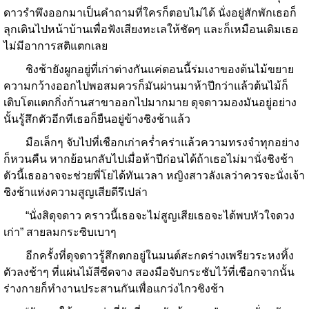
ดาวรำพึงออกมาเป็นคำถามที่ใครก็ตอบไม่ได้ นั่งอยู่สักพักเธอก็
ลุกเดินไปหน้าบ้านเพื่อฟังเสียงทะเลให้ชัดๆ และก็เหมือนเดิมเธอ
ไม่มีอาการสติแตกเลย
ชิงช้ายังผูกอยู่ที่เก่าต่างกันแค่ตอนนี้ร่มเงาของต้นไม้ขยาย
ความกว้างออกไปพอสมควรก็มันผ่านมาห้าปีกว่าแล้วต้นไม้ก็
เติบโตแตกกิ่งก้านสาขาออกไปมากมาย ดุจดาวมองมันอยู่อย่าง
นั้นรู้สึกตัวอีกทีเธอก็ยืนอยู่ข้างชิงช้าแล้ว
มือเล็กๆ จับไปที่เชือกเก่าคร่ำคร่าแล้วความทรงจำทุกอย่าง
ก็หวนคืน หากย้อนกลับไปเมื่อห้าปีก่อนได้ถ้าเธอไม่มานั่งชิงช้า
ตัวนี้เธออาจจะช่วยพี่โยได้ทันเวลา หญิงสาวลังเลว่าควรจะนั่งเจ้า
ชิงช้าแห่งความสูญเสียดีรึเปล่า
“นั่งสิดุจดาว คราวนี้เธอจะไม่สูญเสียเธอจะได้พบหัวใจดวง
เก่า” สายลมกระซิบเบาๆ
อีกครั้งที่ดุจดาวรู้สึกตกอยู่ในมนต์สะกดร่างเพรียวระหงทิ้ง
ตัวลงช้าๆ ที่แผ่นไม้สีซีดจาง สองมือจับกระชับไว้ที่เชือกจากนั้น
ร่างกายก็ทำงานประสานกันเพื่อแกว่งไกวชิงช้า