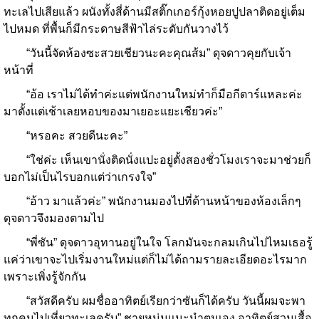
ทะเลไปเสียแล้ว ผนังทั้งสี่ด้านมีสติ๊กเกอร์กุ้งหอยปูปลาติดอยู่เต็ม
ไปหมด ที่พื้นก็มีกระดาษสีฟ้าไล่ระดับกันวางไว้
“วันนี้จัดห้องซะสวยเชียวนะคะคุณส้ม” ดุจดาวคุยกับเจ้า
หน้าที่
“อ้อ เราไม่ได้ทำค่ะแต่พนักงานใหม่ทำก็มือกีตาร์แหละค่ะ
มาตั้งแต่เช้าเลยหอบของมาเยอะแยะเชียวค่ะ”
“หรอคะ สวยดีนะคะ”
“ใช่ค่ะ เห็นเขานั่งติดนั่งแปะอยู่ตั้งสองชั่วโมงเราจะมาช่วยก็
บอกไม่เป็นไรบอกแต่ว่าเกรงใจ”
“อ้าว มาแล้วค่ะ” พนักงานมองไปที่ด้านหน้าของห้องเล็กๆ
ดุจดาวจึงมองตามไป
“พี่ซัน” ดุจดาวอุทานอยู่ในใจ โลกมันจะกลมเกินไปไหมเธอรู้
แค่ว่าเขาจะไปเริ่มงานใหม่แต่ก็ไม่ได้ถามรายละเอียดอะไรมาก
เพราะเพิ่งรู้จักกัน
“สวัสดีครับ ผมชื่ออาทิตย์เรียกว่าซันก็ได้ครับ วันนี้ผมจะพา
ทุกคนไปเที่ยวทะเลครับ” ชายหนุ่มแนะนำตนเอง อาทิตย์สวมเสื้อ