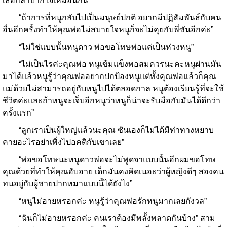
เธอก็ลำบากใจเหมือนกัน
“ถ้าการที่หนูกลับไปเป็นมนุษย์ปกติ อยากมีปฏิสัมพันธ์กับคน
อื่นอีกครั้งทำให้คุณพ่อไม่สบายใจหนูก็จะไม่คุยกับพี่ซันอีกค่ะ”
“ไม่ใช่แบบนั้นหนูดาว พ่อขอโทษพ่อแค่เป็นห่วงหนู”
“ไม่เป็นไรค่ะคุณพ่อ หนูเข้มแข็งพอสมควรนะคะหนูผ่านมัน
มาได้แล้วหนูรู้ว่าคุณพ่ออยากปกป้องหนูแต่ทั้งคุณพ่อแล้วก็คุณ
แม่ด้วยไม่สามารถอยู่กับหนูไปได้ตลอดกาล หนูต้องเรียนรู้ที่จะใช้
ชีวิตค่ะและถ้าหนูจะเจ็บอีกหนูว่าหนูก็น่าจะรับมือกับมันได้ดีกว่า
ครั้งแรก”
“ลูกเราเป็นผู้ใหญ่แล้วนะคุณ ซันเองก็ไม่ได้มีท่าทางหยาบ
คายอะไรอย่าเพิ่งไปอคติกับเขาเลย”
“พ่อขอโทษนะหนูดาวพ่อจะไม่พูดจาแบบนั้นอีกผมขอโทษ
คุณด้วยที่ทำให้คุณอับอาย เด็กมันคงคิดเนอะว่าผู้หญิงดีๆ สองคน
ทนอยู่กับผู้ชายปากหมาแบบนี้ได้ยังไง”
“หนูไม่อายหรอกค่ะ หนูรู้ว่าคุณพ่อรักหนูมากเลยกังวล”
“ฉันก็ไม่อายหรอกค่ะ คนเราต้องมีพลั้งพลาดกันบ้าง” สาม