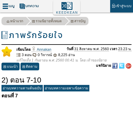
เมนู
บทความ
เข้าสู่ระบบ
KEEDKEAN
หน้าแรก
รวมนิยายทั้งหมด
สารบัญ
ภาพรักร้อยใจ
วันที่
31 สิงหาคม พ.ศ. 2560
เวลา
23.23 น.
เขียนโดย
Annakan
-
3 ตอน
0 วิจารณ์
8,225 อ่าน
แก้ไขเมื่อ 1 กันยายน พ.ศ. 2560 00.41 น. โดย เจ้าของนิยาย
แชร์นิยาย
แนะนำ
ติดตาม
2) ตอน 7-10
อ่านบทความตามต้นฉบับ
อ่านบทความเฉพาะข้อความ
ตอนที่
7