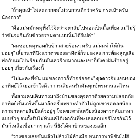
“ถ้าคุณป้าไม่สะดวกผมไม่รบกวนดีกว่าครับ กระเป๋าครับ
น้องดาว”
“คือแม่หมักหมูทิ้งไว้จ้ะว่าจะกลับไปทอดเป็นมื้อเที่ยง แม่ไม่รู้
ว่าซันจะกินกับข้าวธรรมดาแบบนั้นได้รึเปล่า”
“ผมชอบหมูทอดกับข้าวสวยร้อนๆ ครับ แม่ผมทำให้กิน
บ่อยๆ” เสี้ยวนาทีนึงแววตาของอาทิตย์ก็หมองลง การต้องสูญเสีย
พ่อกับแม่ไปพร้อมกันมันเลวร้ายมากและเขาก็ยังคงฝันร้ายอยู่
บ่อยๆ เกี่ยวกับเรื่องนี้
“ไปนะคะพี่ซัน แม่ของดาวก็ทำอร่อยค่ะ” ดุจดาวจับแขนของ
อาทิตย์ไว้ เธอเข้าใจดีว่าการเสียคนรักมันทุกข์ทรมานแค่ไหน
ทั้งสามคนเดินทางมาถึงบ้านของดุจดาวด้วยความปลอดภัย
อาทิตย์เริ่มเกร็งขึ้นมาอีกครั้งเพราะทำตัวไม่ถูกเขารอคอยน้อง
ดาวมาหลายสิบปีแล้วอยู่ๆ โชคชะตาก็เหวี่ยงน้องดาวกลับมาหา
แบบรัวๆ จนตั้งรับไม่ทันแค่ได้เจอกันที่ทะเลแลกเบอร์โทรกันไว้
มันก็เหลือเชื่อมากๆ แล้ว นี่ยังได้มาบ้านของเธออีก
“วางของเลยซันแล้วไปล้างไม้ล้างมือ หนูดาวพาพี่ซันไปสิ