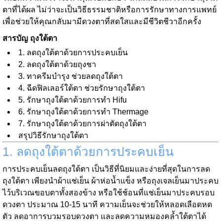
ตาที่ได้ผล ไม่ว่าจะเป็นวิธีธรรมชาติหรือการรักษาทางการแพทย์
เพื่อช่วยให้คุณกลับมามีดวงตาที่สดใสและมีชีวิตชีวาอีกครั้ง
สารบัญ ถุงใต้ตา
1. ลดถุงใต้ตาด้วยการประคบเย็น
2. ลดถุงใต้ตาด้วยถุงชา
3. ทาครีมบำรุง ช่วยลดถุงใต้ตา
4. ฉีดฟิลเลอร์ใต้ตา ช่วยรักษาถุงใต้ตา
5. รักษาถุงใต้ตาด้วยการทำ Hifu
6. รักษาถุงใต้ตาด้วยการทำ Thermage
7. รักษาถุงใต้ตาด้วยการผ่าตัดถุงใต้ตา
สรุปวิธีรักษาถุงใต้ตา
1. ลดถุงใต้ตาด้วยการประคบเย็น
การประคบเย็นลดถุงใต้ตา เป็นวิธีที่นิยมและง่ายที่สุดในการลด
ถุงใต้ตา เพียงนำผ้าแช่เย็น ผ้าห่อน้ำแข็ง หรือถุงเจลเย็นมาประคบ
ไว้บริเวณขอบตาทั้งสองข้าง หรือใช้ช้อนที่แช่เย็นมาประคบรอบ
ดวงตา ประมาณ 10-15 นาที ความเย็นจะช่วยให้หลอดเลือดหด
ตัว ลดอาการบวมรอบดวงตา และลดความหมองคล้ำใต้ตาได้