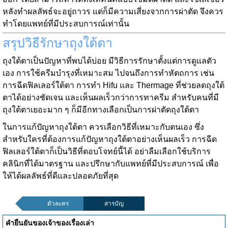
หลังทำผลลัพธ์จะอยู่ถาวร แต่ก็มีความเสี่ยงจากการผ่าตัด จึงควร
ทำโดยแพทย์ที่มีประสบการณ์เท่านั้น
สรุปวิธีรักษาถุงใต้ตา
ถุงใต้ตาเป็นปัญหาที่พบได้บ่อย มีวิธีการรักษาตั้งแต่การดูแลตัว
เอง การใช้ครีมบำรุงที่เหมาะสม ไปจนถึงการทำหัตถการ เช่น
การฉีดฟิลเลอร์ใต้ตา การทำ Hifu และ Thermage ที่ช่วยลดถุงใต้
ตาได้อย่างชัดเจน และเห็นผลเร็วกว่าการทาครีม สำหรับคนที่มี
ถุงใต้ตาเยอะมาก ๆ ก็มีอีกทางเลือกเป็นการผ่าตัดถุงใต้ตา
ในการแก้ปัญหาถุงใต้ตา ควรเลือกวิธีที่เหมาะกับตนเอง ซึ่ง
สำหรับใครที่ต้องการแก้ปัญหาถุงใต้ตาอย่างเห็นผลเร็ว การฉีด
ฟิลเลอร์ใต้ตาก็เป็นวิธีที่ตอบโจทย์นี้ได้ อย่าลืมเลือกใช้บริการ
คลินิกที่ได้มาตรฐาน และปรึกษากับแพทย์ที่มีประสบการณ์ เพื่อ
ให้ได้ผลลัพธ์ที่ดีและปลอดภัยที่สุด
ตัวละคร
สารบัญ
คำยืนยันของเจ้าของเรื่องเล่า