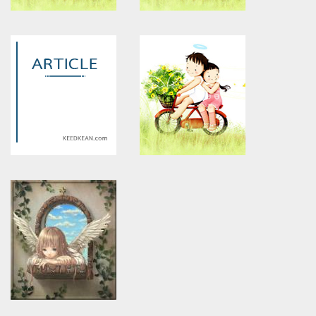
Warning
: Use of undefined
Warning
: Use of undefined
constant article_topic -
constant article_topic -
assumed 'article_topic' (this
assumed 'article_topic' (this
will throw an Error in a future
will throw an Error in a future
version of PHP) in
version of PHP) in
/home/keedkean/domains/keedkean.com/public_html/include/article/sh
/home/keedkean/domains/keedkean.com/pub
on line
534
on line
534
專業止血守護｜NICHIBAN 圓
電子煙油的口味推薦
形注射墊
Warning
: Use of undefined
Warning
: Use of undefined
constant article_topic -
constant article_topic -
assumed 'article_topic' (this
assumed 'article_topic' (this
will throw an Error in a future
will throw an Error in a future
version of PHP) in
version of PHP) in
/home/keedkean/domains/keedkean.com/public_html/include/article/sh
/home/keedkean/domains/keedkean.com/pub
on line
534
on line
534
วิธีไล่นกพิราบให้ออกไปจากบ้าน
โครงสร้างองค์กร กุญแจสำคัญสู่
แบบได้ผล ไม่ต้องทำร้าย และ
การบริหารที่ยืดหยุ่นและทรงพลัง
รักษาความสวยของบ้าน
ในยุคดิจิทัล