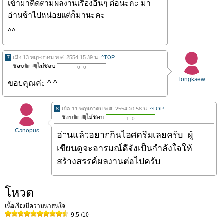
เข้ามาติดตามผลงานเรื่องอื่นๆ ต่อนะคะ มา
อ่านช้าไปหน่อยแต่ก็มานะคะ
^^
7
เมื่อ 13 พฤษภาคม พ.ศ. 2554 15.39 น.
^TOP
0
0
longkaew
ขอบคุณค่ะ ^ ^
8
เมื่อ 11 พฤษภาคม พ.ศ. 2554 20.58 น.
^TOP
1
0
Canopus
อ่านแล้วอยากกินไอศครีมเลยครับ ผู้
เขียนดูจะอารมณ์ดีจังเป็นกำลังใจให้
สร้างสรรค์ผลงานต่อไปครับ
โหวต
เนื้อเรื่องมีความน่าสนใจ
9.5
/10