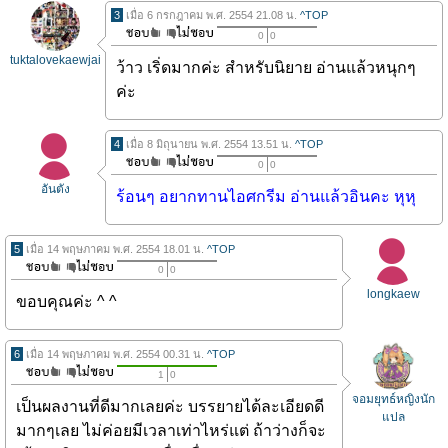
3
เมื่อ 6 กรกฎาคม พ.ศ. 2554 21.08 น.
^TOP
0
0
tuktalovekaewjai
ว้าว
เริ่ดมากค่ะ สำหรับนิยาย อ่านแล้วหนุกๆ
ค่ะ
4
เมื่อ 8 มิถุนายน พ.ศ. 2554 13.51 น.
^TOP
0
0
อันตัง
ร้อนๆ อยากทานไอศกรีม อ่านแล้วอินคะ หุหุ
5
เมื่อ 14 พฤษภาคม พ.ศ. 2554 18.01 น.
^TOP
0
0
longkaew
ขอบคุณค่ะ ^ ^
6
เมื่อ 14 พฤษภาคม พ.ศ. 2554 00.31 น.
^TOP
1
0
จอมยุทธ์หญิงนัก
เป็นผลงานที่ดีมากเลยค่ะ บรรยายได้ละเอียดดี
แปล
มากๆเลย ไม่ค่อยมีเวลาเท่าไหร่แต่ ถ้าว่างก็จะ