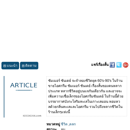
แชร์เรื่องสั้น
แนะนำ
ติดตาม
ซัมเมอร์ ซันเดย์ จะจำลองชีวิตยุค 60's-90's ในร้าน
ขายไอศกรีม ซัมเมอร์ ซันเดย์ เรื่องสั้นของคนหลาก
ประเภท หลากชีวิตอยู่บนแจกันเดียวกัน และอาจจะ
เพิ่มความเชื่อเล็กๆของไอศกรีมซันเดย์ ในร้านนี้ด้วย
บรรยากาศบังกะโลริมทะเลในเกาะเลมอน หอมหว
ลด้วยกลิ่นทะเลและไอศกรีม รวมไปถึงหลากชีวิตใน
ร้านเล็กๆแห่งนี้
หมวดหมู่
ชีวิต
,
ตลก
สถานะ
จบ