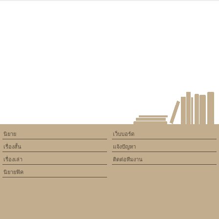
Warning
: Use of undefined
constant article_topic -
assumed 'article_topic' (this
will throw an Error in a future
version of PHP) in
/home/keedkean/domains/keedkean.com/public_html/include/article/sh
on line
534
virtual
นิยาย
เว็บบอร์ด
เรื่องสั้น
แจ้งปัญหา
เรื่องเล่า
ติดต่อทีมงาน
นิยายฟิค