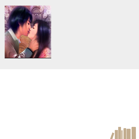
Warning
: Use of undefined
Warning
: Use of undefined
constant article_topic -
constant article_topic -
assumed 'article_topic' (this
assumed 'article_topic' (this
will throw an Error in a future
will throw an Error in a future
version of PHP) in
version of PHP) in
/home/keedkean/domains/keedkean.com/public_html/include/article/sh
/home/keedkean/domains/keedkean.com/pub
on line
534
on line
534
PH11: Where Fun and
Experience Tremendous Love
Creativity Shake Hands
from Kolkata Escorts!
Warning
: Use of undefined
constant article_topic -
assumed 'article_topic' (this
will throw an Error in a future
version of PHP) in
/home/keedkean/domains/keedkean.com/public_html/include/article/sh
on line
534
How Safe Is It to Hire Escorts
in Kolkata?