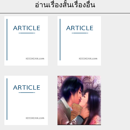
อ่านเรื่องสั้นเรื่องอื่น
Warning
: Use of undefined
Warning
: Use of undefined
constant article_topic -
constant article_topic -
assumed 'article_topic' (this
assumed 'article_topic' (this
will throw an Error in a future
will throw an Error in a future
version of PHP) in
version of PHP) in
/home/keedkean/domains/keedkean.com/public_html/include/article/sh
/home/keedkean/domains/keedkean.com/pub
on line
534
on line
534
Your Passport to Unlimited
Jiliphi: Your Passport to
Fun-tastic Adventures
Endless Fun-tasy Worlds