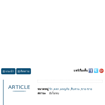
แชร์เรื่องสั้น
แนะนำ
ติดตาม
หมวดหมู่
รัก
,
ตลก
,
ผจญภัย
,
สืบสวน
,
ชาย-ชาย
สถานะ
ยังไม่จบ