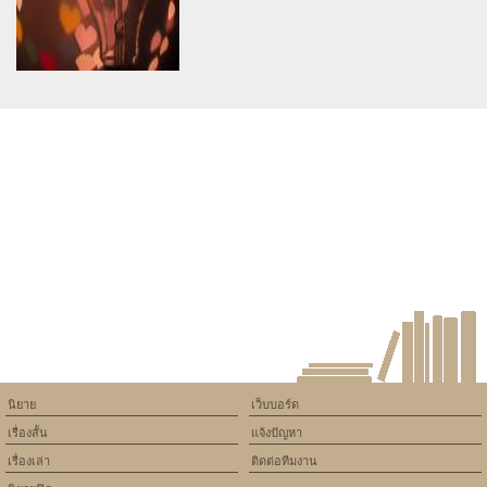
on line
534
on line
534
ชีวิตที่ต่อลมหายใจได้ด้วยน้ำใจ
นายที่รักของฉัน
Warning
: Use of undefined
constant article_topic -
assumed 'article_topic' (this
will throw an Error in a future
version of PHP) in
/home/keedkean/domains/keedkean.com/public_html/include/article/sh
on line
534
ดวงตาที่มองไม่เห็นดวงใจ
นิยาย
เว็บบอร์ด
เรื่องสั้น
แจ้งปัญหา
เรื่องเล่า
ติดต่อทีมงาน