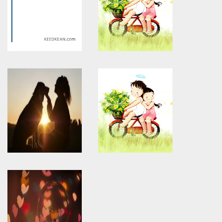
Warning
: Use of undefined
Warning
: Use of undefined
constant article_topic -
constant article_topic -
assumed 'article_topic' (this
assumed 'article_topic' (this
will throw an Error in a future
will throw an Error in a future
version of PHP) in
version of PHP) in
/home/keedkean/domains/keedkean.com/public_html/include/article/sh
/home/keedkean/domains/keedkean.com/pub
on line
534
on line
534
bestsiteblog
The network of Miss Designer
is also invincible!
Warning
: Use of undefined
Warning
: Use of undefined
constant article_topic -
constant article_topic -
assumed 'article_topic' (this
assumed 'article_topic' (this
will throw an Error in a future
will throw an Error in a future
version of PHP) in
version of PHP) in
/home/keedkean/domains/keedkean.com/public_html/include/article/sh
/home/keedkean/domains/keedkean.com/pub